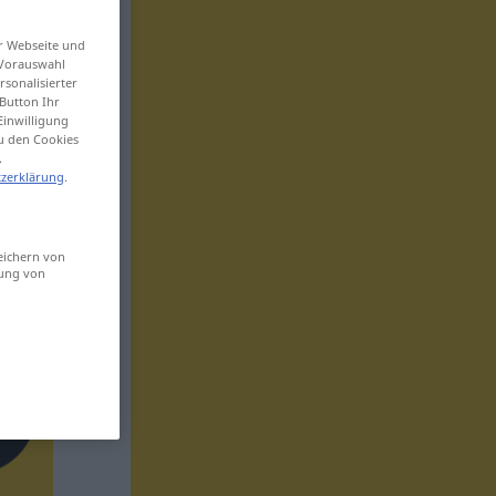
er Webseite und
 Vorauswahl
sonalisierter
Button Ihr
Einwilligung
zu den Cookies
.
zerklärung
.
eichern von
sung von