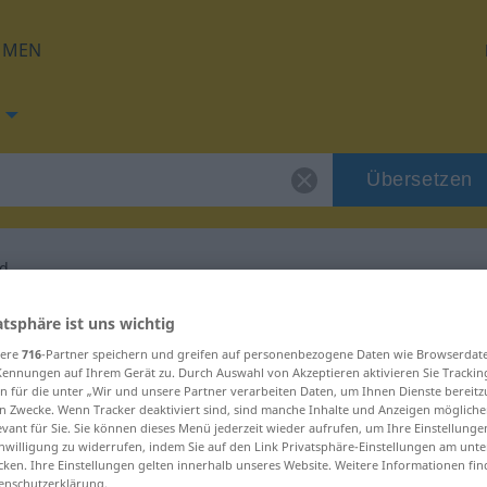
HMEN
Übersetzen
nd
g für "FKK-Strand"
atsphäre ist uns wichtig
sere
716
-Partner speichern und greifen auf personenbezogene Daten wie Browserdat
Kennungen auf Ihrem Gerät zu. Durch Auswahl von Akzeptieren aktivieren Sie Trackin
etzung
n für die unter „Wir und unsere Partner verarbeiten Daten, um Ihnen Dienste bereitz
n Zwecke. Wenn Tracker deaktiviert sind, sind manche Inhalte und Anzeigen mögliche
evant für Sie. Sie können dieses Menü jederzeit wieder aufrufen, um Ihre Einstellung
inwilligung zu widerrufen, indem Sie auf den Link Privatsphäre-Einstellungen am unt
 männlich
cken. Ihre Einstellungen gelten innerhalb unseres Website. Weitere Informationen fin
enschutzerklärung.