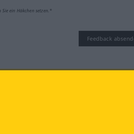
m Sie ein Häkchen setzen.*
Feedback absend
ook
YouTube
Instagram