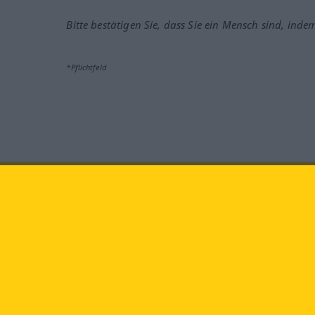
Bitte bestätigen Sie, dass Sie ein Mensch sind, inde
*Pflichtfeld
Besuchen Sie uns auf:
faceb
Langenscheidt