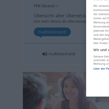
FKK-Strand
m
Wir verwend
kommunizier
der statist
Übersicht aller Übersetzungen
immer auf I
(Für mehr Details die Übersetzung anklicken/an
Werbung die
Einverständ
jederzeit f
nudistastrand
und den Anp
Weitergehen
Hier finden
Wir und 
nudistastrand
Genaue Geol
und/oder Zu
Werbung und
Liste der P