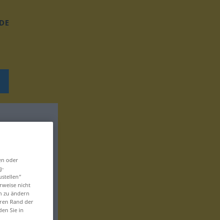
DE
en oder
g-
ustellen“
rweise nicht
en zu ändern
eren Rand der
den Sie in