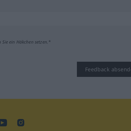
m Sie ein Häkchen setzen.*
Feedback absend
ook
YouTube
Instagram