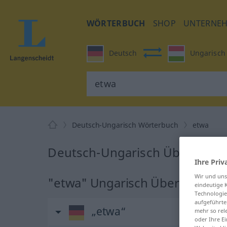
WÖRTERBUCH
SHOP
UNTERNE
Deutsch
Ungarisch
Deutsch-Ungarisch Wörterbuch
etwa
Deutsch-Ungarisch Übersetzun
Ihre Priv
Wir und un
"etwa" Ungarisch Übersetzung
eindeutige 
Technologie
aufgeführte
„etwa“
mehr so rel
oder Ihre E