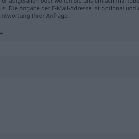
hler aufgefallen oder wollen Sie uns einfach mal lob
us. Die Angabe der E-Mail-Adresse ist optional und 
ntwortung Ihrer Anfrage.
?*