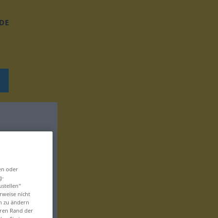
DE
en oder
g-
ustellen“
rweise nicht
en zu ändern
eren Rand der