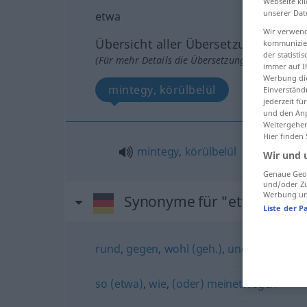
Webseite kli
unserer Dat
etwa
Wir verwend
Übersicht aller Übersetzungen
kommunizier
der statist
(Für mehr Details die Übersetzung anklicken/an
immer auf I
Werbung die
mintegy, körülbelül
Einverständ
jederzeit f
und den Anp
Weitergehen
Hier finden
mintegy
,
körülbelül
Wir und 
Genaue Geol
und/oder Zu
Werbung und
Synonyme für "etwa"
Liste der P
rund
,
gegen
,
wohl (geh.)
,
ungefähr (Hau
so (etwa)
,
wie
,
(oder) meinetwegen