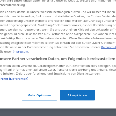
cken. Ihre Einstellungen gelten innerhalb unseres Website. Weitere Informationen fin
enschutzerklärung.
en Cookies, damit Sie unsere Webseite bestmöglich nutzen und wir besser mit Ihnen
en können. Notwendige, funktionale und statistische Cookies, die für den Betrieb d
ischen Auswertung unserer Webseite erforderlich sind, werden auf Grundlage unserer
tippen)
hrem Endgerät gespeichert. Marketing-Cookies und Cookies, die der Bereitstellung per
nen, werden nur gespeichert, wenn Sie uns durch einen Klick auf den „Akzeptieren“-
nis geben. Klicken Sie ansonsten auf „Fortfahren ohne Akzeptieren“. Sie können Ihre 
ür zukünftige Besuche unserer Webseite widerrufen. Wenn Sie weitere Informationen 
assungsmöglichkeiten möchten, klicken Sie einfach auf den Button „Mehr Optionen“
de Hinweise zu der Datenverarbeitung entnehmen Sie ansonsten unserer
Datenschut
 Sie unser
Impressum
.
etwa
unsere Partner verarbeiten Daten, um Folgendes bereitzustellen:
ocation-Daten verwenden. Geräteeigenschaften zur Identifikation aktiv abfragen. Sp
griff auf Informationen auf einem Gerät. Personalisierte Werbung und Inhalte, Mes
 Inhalten, Zielgruppenforschung und Entwicklung von Dienstleistungen.
artner (Lieferanten)
ptform)
,
vielleicht
,
grob (geschätzt)
,
annähernd
,
um
Mehr Optionen
Akzeptieren