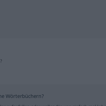
h?
ine Wörterbüchern?