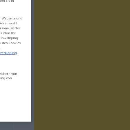
den Sie in
er Webseite und
 Vorauswahl
sonalisierter
Button Ihr
Einwilligung
zu den Cookies
.
zerklärung
.
eichern von
sung von