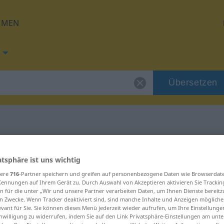
HMEN
Übersetzen
g für "etwa"
atsphäre ist uns wichtig
sere
716
-Partner speichern und greifen auf personenbezogene Daten wie Browserdat
Kennungen auf Ihrem Gerät zu. Durch Auswahl von Akzeptieren aktivieren Sie Trackin
n für die unter „Wir und unsere Partner verarbeiten Daten, um Ihnen Dienste bereitz
n Zwecke. Wenn Tracker deaktiviert sind, sind manche Inhalte und Anzeigen mögliche
evant für Sie. Sie können dieses Menü jederzeit wieder aufrufen, um Ihre Einstellung
inwilligung zu widerrufen, indem Sie auf den Link Privatsphäre-Einstellungen am unt