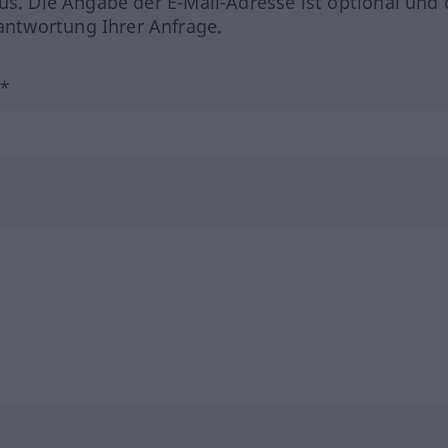
us. Die Angabe der E-Mail-Adresse ist optional und 
ntwortung Ihrer Anfrage.
?*