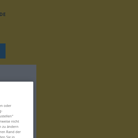
DE
en oder
g-
ustellen“
rweise nicht
en zu ändern
eren Rand der
den Sie in