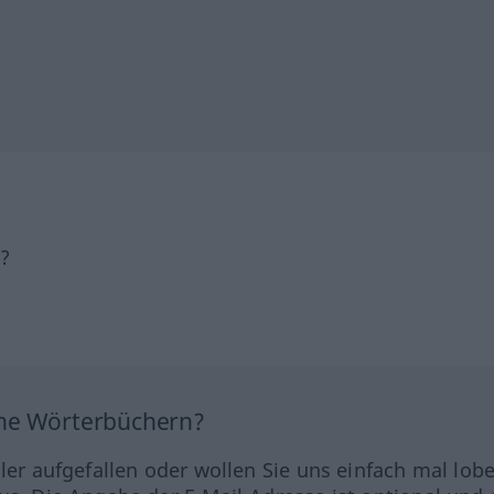
h?
ine Wörterbüchern?
hler aufgefallen oder wollen Sie uns einfach mal lob