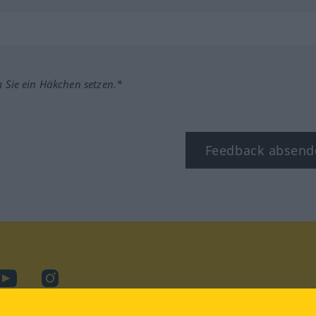
m Sie ein Häkchen setzen.*
Feedback absend
ook
YouTube
Instagram