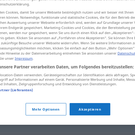
enschutzerklärung.
en Cookies, damit Sie unsere Webseite bestmöglich nutzen und wir besser mit Ihnen
en können. Notwendige, funktionale und statistische Cookies, die für den Betrieb d
ischen Auswertung unserer Webseite erforderlich sind, werden auf Grundlage unserer
tippen)
hrem Endgerät gespeichert. Marketing-Cookies und Cookies, die der Bereitstellung per
nen, werden nur gespeichert, wenn Sie uns durch einen Klick auf den „Akzeptieren“-
nis geben. Klicken Sie ansonsten auf „Fortfahren ohne Akzeptieren“. Sie können Ihre 
ür zukünftige Besuche unserer Webseite widerrufen. Wenn Sie weitere Informationen 
assungsmöglichkeiten möchten, klicken Sie einfach auf den Button „Mehr Optionen“
de Hinweise zu der Datenverarbeitung entnehmen Sie ansonsten unserer
Datenschut
 Sie unser
Impressum
.
einquartieren
unsere Partner verarbeiten Daten, um Folgendes bereitzustellen:
ocation-Daten verwenden. Geräteeigenschaften zur Identifikation aktiv abfragen. Sp
griff auf Informationen auf einem Gerät. Personalisierte Werbung und Inhalte, Mes
 Inhalten, Zielgruppenforschung und Entwicklung von Dienstleistungen.
en"
artner (Lieferanten)
Mehr Optionen
Akzeptieren