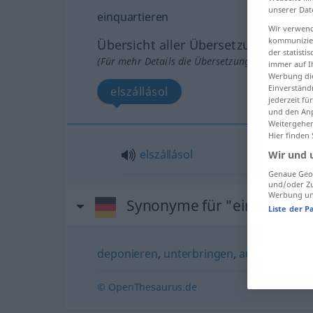
unserer Dat
einquartieren
Wir verwend
kommunizier
Übersicht aller Übersetzungen
der statist
(Für mehr Details die Übersetzung anklicken/an
immer auf I
Werbung die
Einverständ
elszállásol
jederzeit f
und den Anp
Weitergehen
Hier finden
elszállásol
Wir und 
Genaue Geol
und/oder Zu
Werbung und
Synonyme für "einquartier
Liste der P
deponieren
,
unterbringen
,
aufnehmen
© OpenThesaurus.de