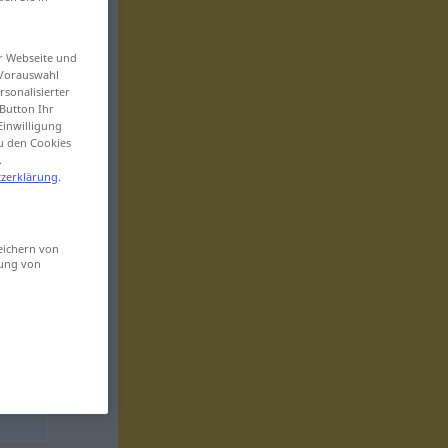
er Webseite und
 Vorauswahl
sonalisierter
Button Ihr
Einwilligung
zu den Cookies
.
zerklärung
.
eichern von
sung von