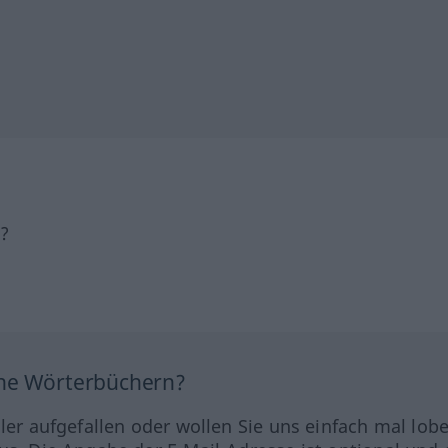
h?
ine Wörterbüchern?
hler aufgefallen oder wollen Sie uns einfach mal lob