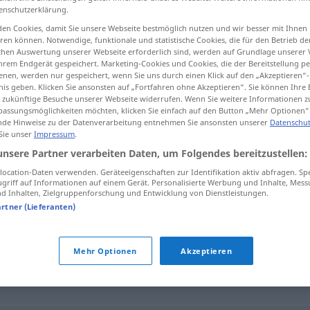
enschutzerklärung.
en Cookies, damit Sie unsere Webseite bestmöglich nutzen und wir besser mit Ihnen
en können. Notwendige, funktionale und statistische Cookies, die für den Betrieb d
ischen Auswertung unserer Webseite erforderlich sind, werden auf Grundlage unserer
tippen)
hrem Endgerät gespeichert. Marketing-Cookies und Cookies, die der Bereitstellung per
nen, werden nur gespeichert, wenn Sie uns durch einen Klick auf den „Akzeptieren“-
nis geben. Klicken Sie ansonsten auf „Fortfahren ohne Akzeptieren“. Sie können Ihre 
ür zukünftige Besuche unserer Webseite widerrufen. Wenn Sie weitere Informationen 
assungsmöglichkeiten möchten, klicken Sie einfach auf den Button „Mehr Optionen“
de Hinweise zu der Datenverarbeitung entnehmen Sie ansonsten unserer
Datenschut
 Sie unser
Impressum
.
drucken
unsere Partner verarbeiten Daten, um Folgendes bereitzustellen:
ocation-Daten verwenden. Geräteeigenschaften zur Identifikation aktiv abfragen. Sp
griff auf Informationen auf einem Gerät. Personalisierte Werbung und Inhalte, Mes
 Inhalten, Zielgruppenforschung und Entwicklung von Dienstleistungen.
artner (Lieferanten)
bringen
Mehr Optionen
Akzeptieren