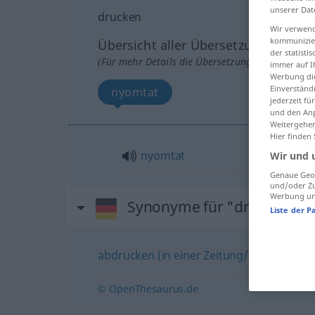
unserer Dat
drucken
Wir verwend
kommunizier
Übersicht aller Übersetzungen
der statist
(Für mehr Details die Übersetzung anklicken/an
immer auf I
Werbung die
Einverständ
nyomtat
jederzeit f
und den Anp
Weitergehen
Hier finden
nyomtat
Wir und 
Genaue Geol
und/oder Zu
Werbung und
Synonyme für "drucken"
Liste der P
abdrucken (in einer Zeitung/Zeitschrift)
,
© OpenThesaurus.de