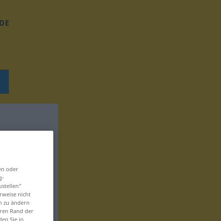
DE
en oder
g-
ustellen“
rweise nicht
en zu ändern
eren Rand der
den Sie in