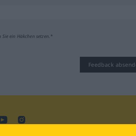
m Sie ein Häkchen setzen.*
Feedback absend
ook
YouTube
Instagram