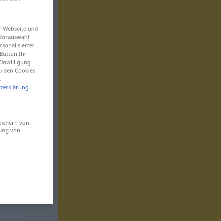
er Webseite und
 Vorauswahl
sonalisierter
Button Ihr
Einwilligung
zu den Cookies
.
zerklärung
.
eichern von
sung von