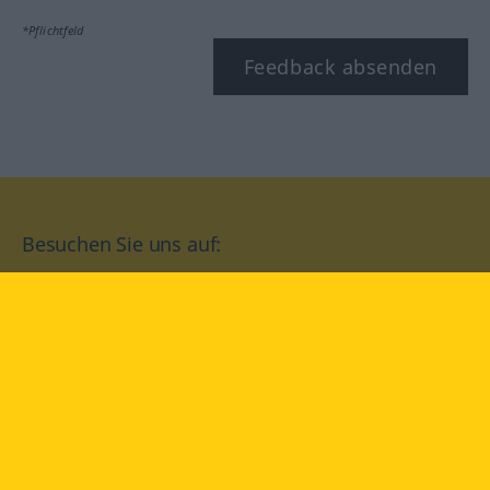
*Pflichtfeld
Feedback absenden
Besuchen Sie uns auf:
facebook
YouTube
Instagram
Langenscheidt