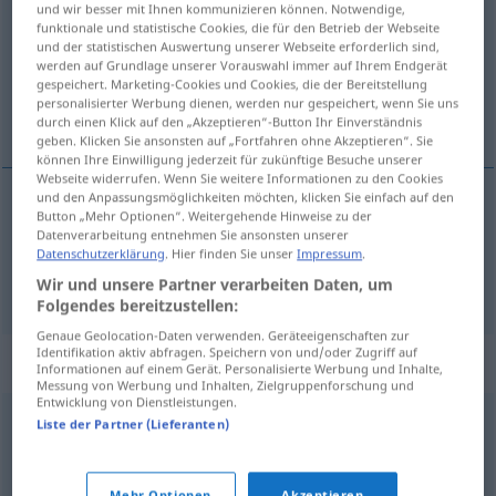
und wir besser mit Ihnen kommunizieren können. Notwendige,
funktionale und statistische Cookies, die für den Betrieb der Webseite
Übersicht aller Übersetzungen
und der statistischen Auswertung unserer Webseite erforderlich sind,
werden auf Grundlage unserer Vorauswahl immer auf Ihrem Endgerät
(Für mehr Details die Übersetzung anklicken/antippen)
gespeichert. Marketing-Cookies und Cookies, die der Bereitstellung
personalisierter Werbung dienen, werden nur gespeichert, wenn Sie uns
előjegyez, rendel, elkönyvel
durch einen Klick auf den „Akzeptieren“-Button Ihr Einverständnis
geben. Klicken Sie ansonsten auf „Fortfahren ohne Akzeptieren“. Sie
können Ihre Einwilligung jederzeit für zukünftige Besuche unserer
Webseite widerrufen. Wenn Sie weitere Informationen zu den Cookies
und den Anpassungsmöglichkeiten möchten, klicken Sie einfach auf den
Button „Mehr Optionen“. Weitergehende Hinweise zu der
előjegyez
,
rendel
buchen
Platz
Datenverarbeitung entnehmen Sie ansonsten unserer
Datenschutzerklärung
. Hier finden Sie unser
Impressum
.
(el)könyvel
buchen
Wir und unsere Partner verarbeiten Daten, um
HANDEL
Folgendes bereitzustellen:
Genaue Geolocation-Daten verwenden. Geräteeigenschaften zur
Identifikation aktiv abfragen. Speichern von und/oder Zugriff auf
Synonyme für "buchen"
Informationen auf einem Gerät. Personalisierte Werbung und Inhalte,
Messung von Werbung und Inhalten, Zielgruppenforschung und
Entwicklung von Dienstleistungen.
Liste der Partner (Lieferanten)
speichern
,
festhalten
,
erfassen
bestellen
,
reservieren
,
vorbestellen
Mehr Optionen
Akzeptieren