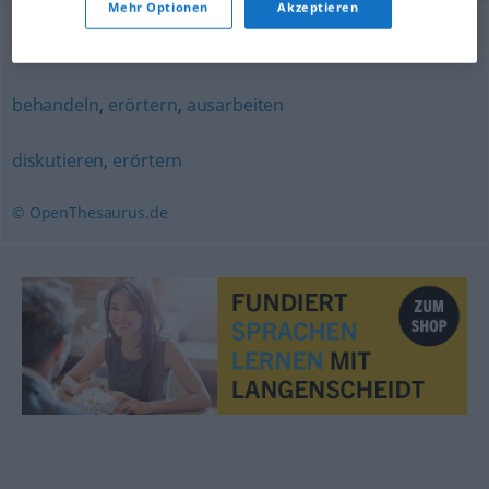
Mehr Optionen
Akzeptieren
Synonyme für "besprechen"
behandeln
,
erörtern
,
ausarbeiten
diskutieren
,
erörtern
© OpenThesaurus.de