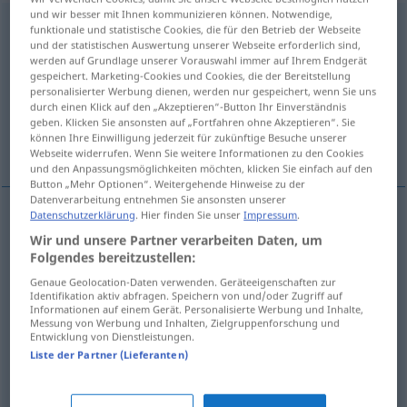
und wir besser mit Ihnen kommunizieren können. Notwendige,
besprechen
funktionale und statistische Cookies, die für den Betrieb der Webseite
und der statistischen Auswertung unserer Webseite erforderlich sind,
Übersicht aller Übersetzungen
werden auf Grundlage unserer Vorauswahl immer auf Ihrem Endgerät
gespeichert. Marketing-Cookies und Cookies, die der Bereitstellung
(Für mehr Details die Übersetzung anklicken/antippen)
personalisierter Werbung dienen, werden nur gespeichert, wenn Sie uns
durch einen Klick auf den „Akzeptieren“-Button Ihr Einverständnis
megbeszél, megtárgyal, ismertet, beszél,
geben. Klicken Sie ansonsten auf „Fortfahren ohne Akzeptieren“. Sie
können Ihre Einwilligung jederzeit für zukünftige Besuche unserer
mond
Webseite widerrufen. Wenn Sie weitere Informationen zu den Cookies
und den Anpassungsmöglichkeiten möchten, klicken Sie einfach auf den
Button „Mehr Optionen“. Weitergehende Hinweise zu der
Datenverarbeitung entnehmen Sie ansonsten unserer
Datenschutzerklärung
. Hier finden Sie unser
Impressum
.
megbeszél
besprechen
Wir und unsere Partner verarbeiten Daten, um
Folgendes bereitzustellen:
megtárgyal
besprechen
Genaue Geolocation-Daten verwenden. Geräteeigenschaften zur
Identifikation aktiv abfragen. Speichern von und/oder Zugriff auf
Informationen auf einem Gerät. Personalisierte Werbung und Inhalte,
ismertet
besprechen
Buch
Messung von Werbung und Inhalten, Zielgruppenforschung und
Entwicklung von Dienstleistungen.
Liste der Partner (Lieferanten)
beszél
,
mond
besprechen
Tonband