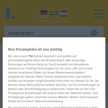
Ihre Privatsphäre ist uns wichtig
Deutsch-Ungarisch Wörterbuch
besprechen
Wir und unsere
716
-Partner speichern und greifen auf
Deutsch-Ungarisch Übersetzung
personenbezogene Daten wie Browserdaten oder eindeutige
Kennungen auf Ihrem Gerät zu. Durch Auswahl von Akzeptieren
für "besprechen"
aktivieren Sie Tracking-Technologien für die unter „Wir und unsere
Partner verarbeiten Daten, um Ihnen Dienste bereitzustellen“
aufgeführten Zwecke. Wenn Tracker deaktiviert sind, sind manche
"besprechen" Ungarisch
Inhalte und Anzeigen möglicherweise nicht mehr so relevant für Sie. Sie
können dieses Menü jederzeit wieder aufrufen, um Ihre Einstellungen zu
Übersetzung
ändern oder Ihre Einwilligung zu widerrufen, indem Sie auf den Link
Privatsphäre-Einstellungen am unteren Rand der Webseite klicken. Ihre
Einstellungen gelten innerhalb unseres Website. Weitere Informationen
„besprechen“
finden Sie in unserer Datenschutzerklärung.
Wir verwenden Cookies, damit Sie unsere Webseite bestmöglich nutzen