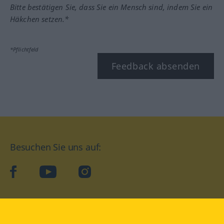
Bitte bestätigen Sie, dass Sie ein Mensch sind, indem Sie ein
Häkchen setzen.*
*Pflichtfeld
Feedback absenden
Besuchen Sie uns auf:
facebook
YouTube
Instagram