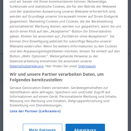
und wir besser mit Ihnen kommunizieren können. Notwendige,
funktionale und statistische Cookies, die für den Betrieb der Webseite
beibehalten
und der statistischen Auswertung unserer Webseite erforderlich sind,
werden auf Grundlage unserer Vorauswahl immer auf Ihrem Endgerät
Übersicht aller Übersetzungen
gespeichert. Marketing-Cookies und Cookies, die der Bereitstellung
personalisierter Werbung dienen, werden nur gespeichert, wenn Sie uns
(Für mehr Details die Übersetzung anklicken/antippen)
durch einen Klick auf den „Akzeptieren“-Button Ihr Einverständnis
geben. Klicken Sie ansonsten auf „Fortfahren ohne Akzeptieren“. Sie
megtart
können Ihre Einwilligung jederzeit für zukünftige Besuche unserer
Webseite widerrufen. Wenn Sie weitere Informationen zu den Cookies
und den Anpassungsmöglichkeiten möchten, klicken Sie einfach auf den
Button „Mehr Optionen“. Weitergehende Hinweise zu der
Datenverarbeitung entnehmen Sie ansonsten unserer
Datenschutzerklärung
. Hier finden Sie unser
Impressum
.
megtart
beibehalten
Wir und unsere Partner verarbeiten Daten, um
Folgendes bereitzustellen:
Genaue Geolocation-Daten verwenden. Geräteeigenschaften zur
Synonyme für "beibehalten"
Identifikation aktiv abfragen. Speichern von und/oder Zugriff auf
Informationen auf einem Gerät. Personalisierte Werbung und Inhalte,
Messung von Werbung und Inhalten, Zielgruppenforschung und
Entwicklung von Dienstleistungen.
erhalten
Liste der Partner (Lieferanten)
© OpenThesaurus.de
Mehr Optionen
Akzeptieren