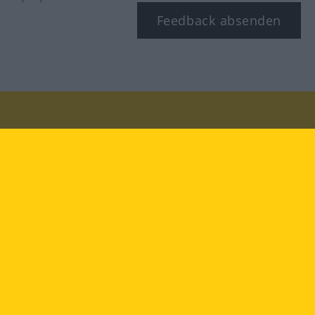
Feedback absenden
Besuchen Sie uns auf:
facebook
YouTube
Instagram
Langenscheidt
NUTZUNGSBEDINGUNGEN