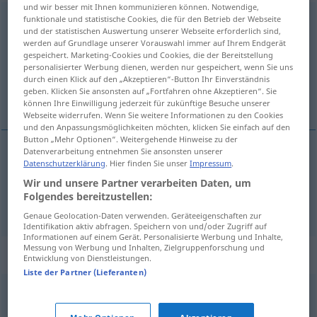
und wir besser mit Ihnen kommunizieren können. Notwendige,
funktionale und statistische Cookies, die für den Betrieb der Webseite
ausnehmen
und der statistischen Auswertung unserer Webseite erforderlich sind,
werden auf Grundlage unserer Vorauswahl immer auf Ihrem Endgerät
Übersicht aller Übersetzungen
gespeichert. Marketing-Cookies und Cookies, die der Bereitstellung
(Für mehr Details die Übersetzung anklicken/antippen)
personalisierter Werbung dienen, werden nur gespeichert, wenn Sie uns
durch einen Klick auf den „Akzeptieren“-Button Ihr Einverständnis
geben. Klicken Sie ansonsten auf „Fortfahren ohne Akzeptieren“. Sie
kivételez, kibelez
können Ihre Einwilligung jederzeit für zukünftige Besuche unserer
Webseite widerrufen. Wenn Sie weitere Informationen zu den Cookies
und den Anpassungsmöglichkeiten möchten, klicken Sie einfach auf den
Button „Mehr Optionen“. Weitergehende Hinweise zu der
Datenverarbeitung entnehmen Sie ansonsten unserer
Datenschutzerklärung
. Hier finden Sie unser
Impressum
.
kivételez
ausnehmen
Wir und unsere Partner verarbeiten Daten, um
Folgendes bereitzustellen:
kibelez
ausnehmen
Geflügel
Genaue Geolocation-Daten verwenden. Geräteeigenschaften zur
Identifikation aktiv abfragen. Speichern von und/oder Zugriff auf
Informationen auf einem Gerät. Personalisierte Werbung und Inhalte,
Messung von Werbung und Inhalten, Zielgruppenforschung und
Synonyme für "ausnehmen"
Entwicklung von Dienstleistungen.
Liste der Partner (Lieferanten)
erscheinen
,
wirken
,
aussehen