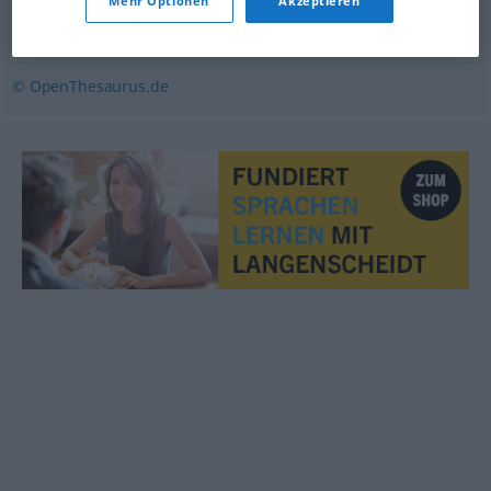
Mehr Optionen
Akzeptieren
abziehen (ugs.)
© OpenThesaurus.de