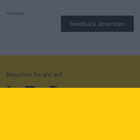
*Pflichtfeld
Feedback absenden
Besuchen Sie uns auf:
facebook
YouTube
Instagram
Langenscheidt