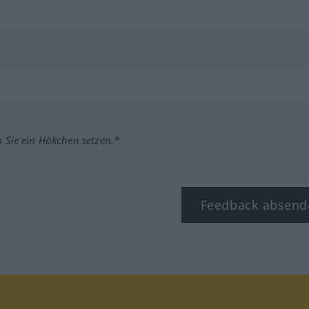
m Sie ein Häkchen setzen.*
Feedback absend