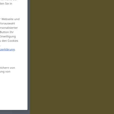
den Sie in
er Webseite und
 Vorauswahl
sonalisierter
Button Ihr
Einwilligung
zu den Cookies
.
zerklärung
.
eichern von
sung von