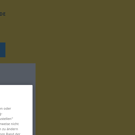
DE
en oder
g-
ustellen“
rweise nicht
en zu ändern
eren Rand der