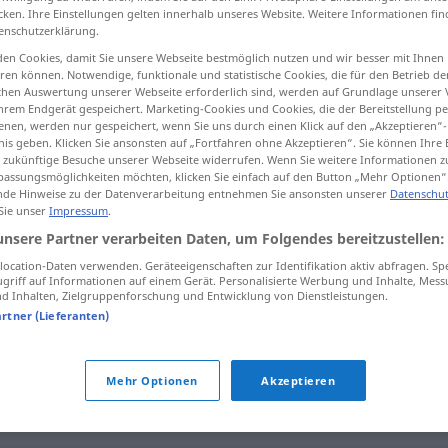
cken. Ihre Einstellungen gelten innerhalb unseres Website. Weitere Informationen fin
enschutzerklärung.
en Cookies, damit Sie unsere Webseite bestmöglich nutzen und wir besser mit Ihnen
en können. Notwendige, funktionale und statistische Cookies, die für den Betrieb d
tippen)
ischen Auswertung unserer Webseite erforderlich sind, werden auf Grundlage unserer
hrem Endgerät gespeichert. Marketing-Cookies und Cookies, die der Bereitstellung per
nen, werden nur gespeichert, wenn Sie uns durch einen Klick auf den „Akzeptieren“-
nis geben. Klicken Sie ansonsten auf „Fortfahren ohne Akzeptieren“. Sie können Ihre 
ür zukünftige Besuche unserer Webseite widerrufen. Wenn Sie weitere Informationen 
assungsmöglichkeiten möchten, klicken Sie einfach auf den Button „Mehr Optionen“
de Hinweise zu der Datenverarbeitung entnehmen Sie ansonsten unserer
Datenschut
 Sie unser
Impressum
.
Aufzug
Fahrstuhl
unsere Partner verarbeiten Daten, um Folgendes bereitzustellen:
ocation-Daten verwenden. Geräteeigenschaften zur Identifikation aktiv abfragen. Sp
Aufzug
Parade
griff auf Informationen auf einem Gerät. Personalisierte Werbung und Inhalte, Mes
 Inhalten, Zielgruppenforschung und Entwicklung von Dienstleistungen.
artner (Lieferanten)
Aufzug
THEAT
Mehr Optionen
Akzeptieren