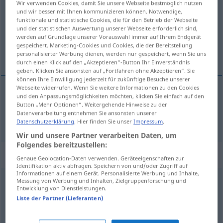
Wir verwenden Cookies, damit Sie unsere Webseite bestmöglich nutzen
und wir besser mit Ihnen kommunizieren können. Notwendige,
Übersicht aller Übersetzungen
funktionale und statistische Cookies, die für den Betrieb der Webseite
und der statistischen Auswertung unserer Webseite erforderlich sind,
(Für mehr Details die Übersetzung anklicken/antippen)
werden auf Grundlage unserer Vorauswahl immer auf Ihrem Endgerät
gespeichert. Marketing-Cookies und Cookies, die der Bereitstellung
felvilágosít
personalisierter Werbung dienen, werden nur gespeichert, wenn Sie uns
durch einen Klick auf den „Akzeptieren“-Button Ihr Einverständnis
geben. Klicken Sie ansonsten auf „Fortfahren ohne Akzeptieren“. Sie
können Ihre Einwilligung jederzeit für zukünftige Besuche unserer
Webseite widerrufen. Wenn Sie weitere Informationen zu den Cookies
und den Anpassungsmöglichkeiten möchten, klicken Sie einfach auf den
felvilágosít
aufklären
jemanden
Button „Mehr Optionen“. Weitergehende Hinweise zu der
Datenverarbeitung entnehmen Sie ansonsten unserer
Datenschutzerklärung
. Hier finden Sie unser
Impressum
.
Wir und unsere Partner verarbeiten Daten, um
Folgendes bereitzustellen:
Synonyme für "aufklären"
Genaue Geolocation-Daten verwenden. Geräteeigenschaften zur
Identifikation aktiv abfragen. Speichern von und/oder Zugriff auf
Informationen auf einem Gerät. Personalisierte Werbung und Inhalte,
Messung von Werbung und Inhalten, Zielgruppenforschung und
(Missverständnis) ausräumen
Entwicklung von Dienstleistungen.
Liste der Partner (Lieferanten)
nachweisen