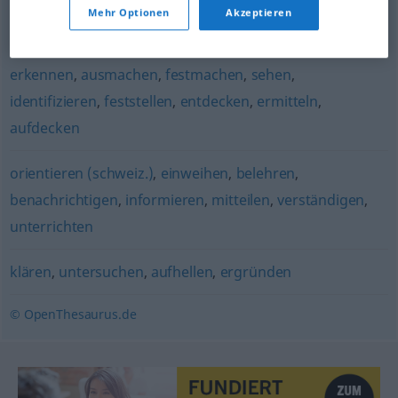
Mehr Optionen
Akzeptieren
aufdecken
,
auspacken (ugs.)
,
enthüllen
,
entlarven
,
outen
erkennen
,
ausmachen
,
festmachen
,
sehen
,
identifizieren
,
feststellen
,
entdecken
,
ermitteln
,
aufdecken
orientieren (schweiz.)
,
einweihen
,
belehren
,
benachrichtigen
,
informieren
,
mitteilen
,
verständigen
,
unterrichten
klären
,
untersuchen
,
aufhellen
,
ergründen
© OpenThesaurus.de