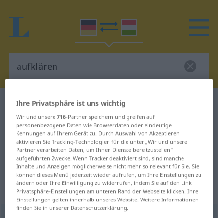
Deutsch-Ungarisch Wörterbuch
aufklären
Ihre Privatsphäre ist uns wichtig
Deutsch-Ungarisch Übersetzung
Wir und unsere
716
-Partner speichern und greifen auf
personenbezogene Daten wie Browserdaten oder eindeutige
für "aufklären"
Kennungen auf Ihrem Gerät zu. Durch Auswahl von Akzeptieren
aktivieren Sie Tracking-Technologien für die unter „Wir und unsere
Partner verarbeiten Daten, um Ihnen Dienste bereitzustellen“
aufgeführten Zwecke. Wenn Tracker deaktiviert sind, sind manche
"aufklären" Ungarisch Übersetzung
Inhalte und Anzeigen möglicherweise nicht mehr so relevant für Sie. Sie
können dieses Menü jederzeit wieder aufrufen, um Ihre Einstellungen zu
ändern oder Ihre Einwilligung zu widerrufen, indem Sie auf den Link
„aufklären“
Privatsphäre-Einstellungen am unteren Rand der Webseite klicken. Ihre
Einstellungen gelten innerhalb unseres Website. Weitere Informationen
finden Sie in unserer Datenschutzerklärung.
aufklären