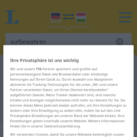
Ihre Privatsphäre ist uns wichtig
Deutsch-Ungarisch Wörterbuch
aufbewahren
Wir und unsere
716
-Partner speichern und greifen auf
Deutsch-Ungarisch Übersetzung
personenbezogene Daten wie Browserdaten oder eindeutige
Kennungen auf Ihrem Gerät zu. Durch Auswahl von Akzeptieren
für "aufbewahren"
aktivieren Sie Tracking-Technologien für die unter „Wir und unsere
Partner verarbeiten Daten, um Ihnen Dienste bereitzustellen“
aufgeführten Zwecke. Wenn Tracker deaktiviert sind, sind manche
Inhalte und Anzeigen möglicherweise nicht mehr so relevant für Sie. Sie
"aufbewahren" Ungarisch
können dieses Menü jederzeit wieder aufrufen, um Ihre Einstellungen zu
ändern oder Ihre Einwilligung zu widerrufen, indem Sie auf den Link
Übersetzung
Privatsphäre-Einstellungen am unteren Rand der Webseite klicken. Ihre
Einstellungen gelten innerhalb unseres Website. Weitere Informationen
finden Sie in unserer Datenschutzerklärung.
„aufbewahren“
Wir verwenden Cookies, damit Sie unsere Webseite bestmöglich nutzen