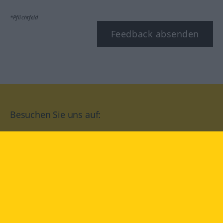
*Pflichtfeld
Feedback absenden
Besuchen Sie uns auf:
facebook
YouTube
Instagram
Langenscheidt