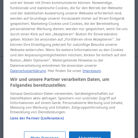
und wir besser mit Ihnen kommunizieren können. Notwendige,
funktionale und statistische Cookies, die für den Betrieb der Webseite
aufbewahren
und der statistischen Auswertung unserer Webseite erforderlich sind,
werden auf Grundlage unserer Vorauswahl immer auf Ihrem Endgerät
Übersicht aller Übersetzungen
gespeichert. Marketing-Cookies und Cookies, die der Bereitstellung
(Für mehr Details die Übersetzung anklicken/antippen)
personalisierter Werbung dienen, werden nur gespeichert, wenn Sie uns
durch einen Klick auf den „Akzeptieren“-Button Ihr Einverständnis
geben. Klicken Sie ansonsten auf „Fortfahren ohne Akzeptieren“. Sie
megőriz
können Ihre Einwilligung jederzeit für zukünftige Besuche unserer
Webseite widerrufen. Wenn Sie weitere Informationen zu den Cookies
und den Anpassungsmöglichkeiten möchten, klicken Sie einfach auf den
Button „Mehr Optionen“. Weitergehende Hinweise zu der
Datenverarbeitung entnehmen Sie ansonsten unserer
Datenschutzerklärung
. Hier finden Sie unser
Impressum
.
megőriz
aufbewahren
Wir und unsere Partner verarbeiten Daten, um
Folgendes bereitzustellen:
Genaue Geolocation-Daten verwenden. Geräteeigenschaften zur
Synonyme für "aufbewahren"
Identifikation aktiv abfragen. Speichern von und/oder Zugriff auf
Informationen auf einem Gerät. Personalisierte Werbung und Inhalte,
Messung von Werbung und Inhalten, Zielgruppenforschung und
Entwicklung von Dienstleistungen.
sammeln
,
stapeln
,
anhäufen
,
speichern
,
erfassen
,
Liste der Partner (Lieferanten)
(Daten) erheben
Mehr Optionen
Akzeptieren