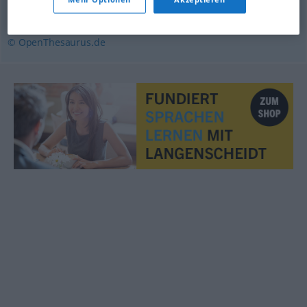
erhalten
,
bewahren
,
lagern
,
behalten
,
aufheben
© OpenThesaurus.de