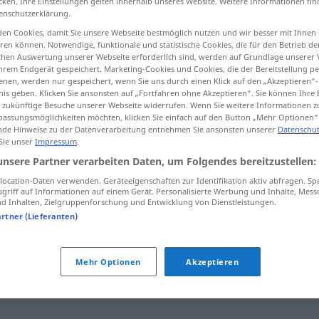
cken. Ihre Einstellungen gelten innerhalb unseres Website. Weitere Informationen fin
enschutzerklärung.
en Cookies, damit Sie unsere Webseite bestmöglich nutzen und wir besser mit Ihnen
en können. Notwendige, funktionale und statistische Cookies, die für den Betrieb d
ischen Auswertung unserer Webseite erforderlich sind, werden auf Grundlage unserer
tippen)
hrem Endgerät gespeichert. Marketing-Cookies und Cookies, die der Bereitstellung per
nen, werden nur gespeichert, wenn Sie uns durch einen Klick auf den „Akzeptieren“-
nis geben. Klicken Sie ansonsten auf „Fortfahren ohne Akzeptieren“. Sie können Ihre 
ür zukünftige Besuche unserer Webseite widerrufen. Wenn Sie weitere Informationen 
assungsmöglichkeiten möchten, klicken Sie einfach auf den Button „Mehr Optionen“
de Hinweise zu der Datenverarbeitung entnehmen Sie ansonsten unserer
Datenschut
 Sie unser
Impressum
.
anwenden
unsere Partner verarbeiten Daten, um Folgendes bereitzustellen:
ocation-Daten verwenden. Geräteeigenschaften zur Identifikation aktiv abfragen. Sp
griff auf Informationen auf einem Gerät. Personalisierte Werbung und Inhalte, Mes
 Inhalten, Zielgruppenforschung und Entwicklung von Dienstleistungen.
artner (Lieferanten)
gs.)
,
(Betriebsart ...) fahren
,
einsetzen
,
gebrauchen
,
nützen
Mehr Optionen
Akzeptieren