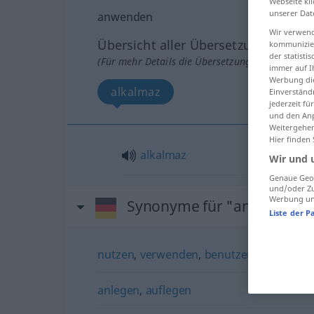
Webseite kli
unserer Dat
anwenden
Wir verwend
Übersicht aller Übersetzungen
kommunizier
der statist
(Für mehr Details die Übersetzung anklicken/an
immer auf I
Werbung die
alkalmaz
Einverständ
jederzeit f
und den Anp
Weitergehen
Hier finden
alkalmaz
Wir und 
Genaue Geol
und/oder Zu
Werbung und
Synonyme für "anwenden"
Liste der P
nutzen
,
verwenden
,
benutzen
,
nehmen (u
anlegen
,
auflegen