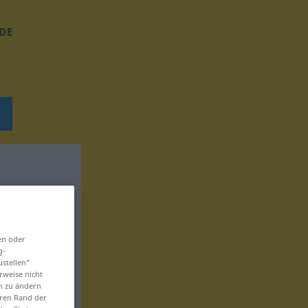
DE
en oder
g-
ustellen“
rweise nicht
en zu ändern
eren Rand der