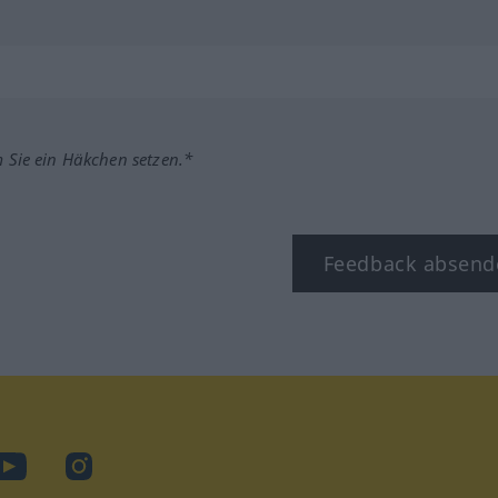
m Sie ein Häkchen setzen.*
Feedback absend
ook
YouTube
Instagram