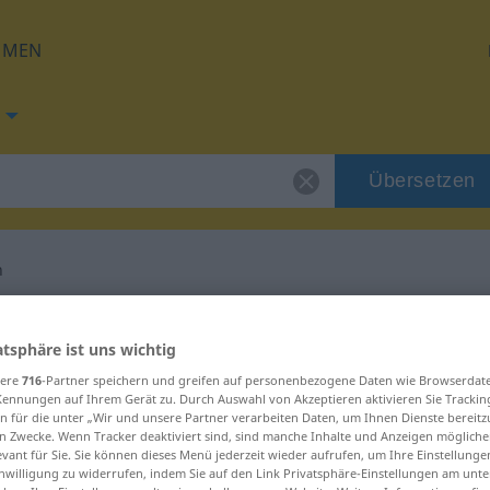
HMEN
Übersetzen
n
ng für "anwenden"
atsphäre ist uns wichtig
sere
716
-Partner speichern und greifen auf personenbezogene Daten wie Browserdat
tzung
Kennungen auf Ihrem Gerät zu. Durch Auswahl von Akzeptieren aktivieren Sie Trackin
n für die unter „Wir und unsere Partner verarbeiten Daten, um Ihnen Dienste bereitz
n Zwecke. Wenn Tracker deaktiviert sind, sind manche Inhalte und Anzeigen mögliche
evant für Sie. Sie können dieses Menü jederzeit wieder aufrufen, um Ihre Einstellung
inwilligung zu widerrufen, indem Sie auf den Link Privatsphäre-Einstellungen am unt