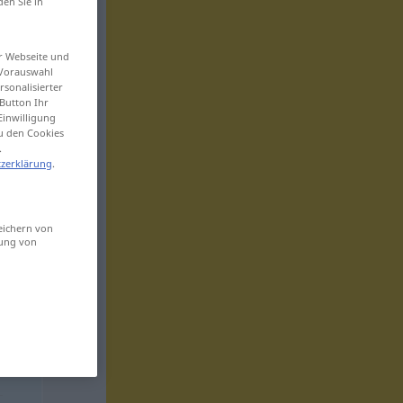
den Sie in
er Webseite und
 Vorauswahl
sonalisierter
Button Ihr
Einwilligung
zu den Cookies
.
zerklärung
.
eichern von
sung von