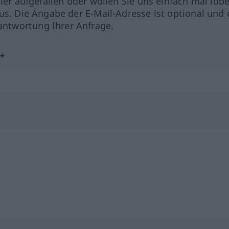
hler aufgefallen oder wollen Sie uns einfach mal lob
us. Die Angabe der E-Mail-Adresse ist optional und 
ntwortung Ihrer Anfrage.
?*