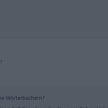
h?
ine Wörterbüchern?