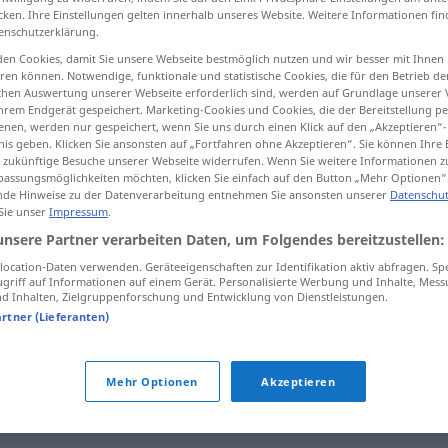
cken. Ihre Einstellungen gelten innerhalb unseres Website. Weitere Informationen fin
enschutzerklärung.
en Cookies, damit Sie unsere Webseite bestmöglich nutzen und wir besser mit Ihnen
en können. Notwendige, funktionale und statistische Cookies, die für den Betrieb d
tippen)
ischen Auswertung unserer Webseite erforderlich sind, werden auf Grundlage unserer
hrem Endgerät gespeichert. Marketing-Cookies und Cookies, die der Bereitstellung per
nen, werden nur gespeichert, wenn Sie uns durch einen Klick auf den „Akzeptieren“-
nis geben. Klicken Sie ansonsten auf „Fortfahren ohne Akzeptieren“. Sie können Ihre 
ür zukünftige Besuche unserer Webseite widerrufen. Wenn Sie weitere Informationen 
assungsmöglichkeiten möchten, klicken Sie einfach auf den Button „Mehr Optionen“
de Hinweise zu der Datenverarbeitung entnehmen Sie ansonsten unserer
Datenschut
 Sie unser
Impressum
.
Abschied
unsere Partner verarbeiten Daten, um Folgendes bereitzustellen:
ocation-Daten verwenden. Geräteeigenschaften zur Identifikation aktiv abfragen. Sp
griff auf Informationen auf einem Gerät. Personalisierte Werbung und Inhalte, Mes
 Inhalten, Zielgruppenforschung und Entwicklung von Dienstleistungen.
von
Abschied
nehmen
DAT
artner (Lieferanten)
Mehr Optionen
Akzeptieren