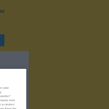
DE
en oder
g-
ustellen“
rweise nicht
en zu ändern
eren Rand der