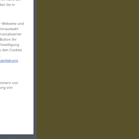
den Sie in
er Webseite und
 Vorauswahl
sonalisierter
Button Ihr
Einwilligung
zu den Cookies
.
zerklärung
.
eichern von
sung von