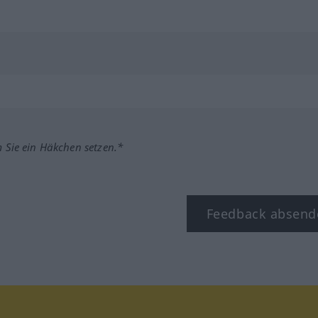
m Sie ein Häkchen setzen.*
Feedback absend