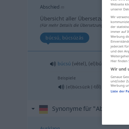
Webseite kli
Abschied
m
unserer Dat
Wir verwend
Übersicht aller Übersetzungen
kommunizier
(Für mehr Details die Übersetzung anklicken/an
der statist
immer auf I
Werbung die
búcsú, búcsúzás
Einverständ
jederzeit f
und den Anp
Weitergehen
Hier finden
búcsú
(vétel), (el)búcsúzás
Wir und 
Genaue Geol
Beispiele
und/oder Zu
Werbung und
-től
(el)búcsúzik
(
)
Liste der P
Synonyme für "Abschied"
Ausklang