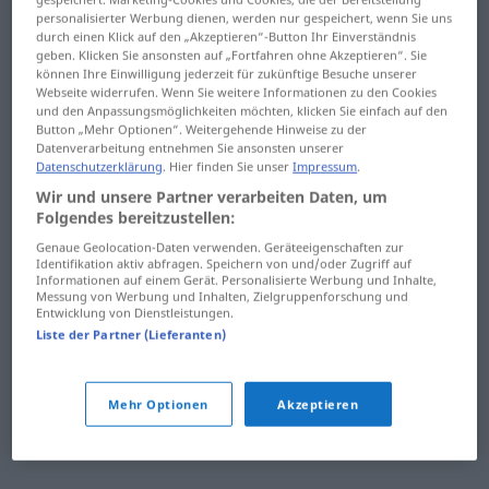
Zeitschrift
personalisierter Werbung dienen, werden nur gespeichert, wenn Sie uns
zurücknehmen ...
durch einen Klick auf den „Akzeptieren“-Button Ihr Einverständnis
Zeitung ... zerkleinern
geben. Klicken Sie ansonsten auf „Fortfahren ohne Akzeptieren“. Sie
zusammenfallen
können Ihre Einwilligung jederzeit für zukünftige Besuche unserer
zerknittern ... Zeugin
Webseite widerrufen. Wenn Sie weitere Informationen zu den Cookies
zusammenfassen ...
und den Anpassungsmöglichkeiten möchten, klicken Sie einfach auf den
Zuschauer
Button „Mehr Optionen“. Weitergehende Hinweise zu der
Zeugnis ... Zigeunerin
Datenverarbeitung entnehmen Sie ansonsten unserer
Datenschutzerklärung
. Hier finden Sie unser
Impressum
.
Zuschauerraum ...
Zigeunermusik ...
Wir und unsere Partner verarbeiten Daten, um
Zustimmung
zittern
Folgendes bereitzustellen:
Zutaten ... zwar
Genaue Geolocation-Daten verwenden. Geräteeigenschaften zur
zivil ... zubereiten
Identifikation aktiv abfragen. Speichern von und/oder Zugriff auf
Informationen auf einem Gerät. Personalisierte Werbung und Inhalte,
Zweck ... zweitens
Zubereitung ...
Messung von Werbung und Inhalten, Zielgruppenforschung und
Entwicklung von Dienstleistungen.
Zündschlüssel
Zwerg ... zynisch
Liste der Partner (Lieferanten)
Zündung ... zugunsten
Mehr Optionen
Akzeptieren