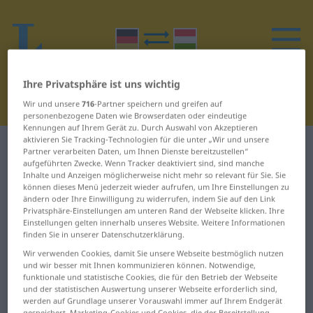
Ihre Privatsphäre ist uns wichtig
Wir und unsere
716
-Partner speichern und greifen auf
personenbezogene Daten wie Browserdaten oder eindeutige
Kennungen auf Ihrem Gerät zu. Durch Auswahl von Akzeptieren
aktivieren Sie Tracking-Technologien für die unter „Wir und unsere
Deutsch-Ungarisch Wörterbuch
Z
Partner verarbeiten Daten, um Ihnen Dienste bereitzustellen“
aufgeführten Zwecke. Wenn Tracker deaktiviert sind, sind manche
Inhalte und Anzeigen möglicherweise nicht mehr so relevant für Sie. Sie
Wörter auf Deutsch, die mit Z
können dieses Menü jederzeit wieder aufrufen, um Ihre Einstellungen zu
ändern oder Ihre Einwilligung zu widerrufen, indem Sie auf den Link
beginnen
Privatsphäre-Einstellungen am unteren Rand der Webseite klicken. Ihre
Einstellungen gelten innerhalb unseres Website. Weitere Informationen
finden Sie in unserer Datenschutzerklärung.
zäh ... zahm
Zugverbindung ...
Wir verwenden Cookies, damit Sie unsere Webseite bestmöglich nutzen
zumuten
und wir besser mit Ihnen kommunizieren können. Notwendige,
Zahn ... Zaun
funktionale und statistische Cookies, die für den Betrieb der Webseite
Zumutung ...
und der statistischen Auswertung unserer Webseite erforderlich sind,
Zebrastreifen ...
werden auf Grundlage unserer Vorauswahl immer auf Ihrem Endgerät
zurücklegen
gespeichert. Marketing-Cookies und Cookies, die der Bereitstellung