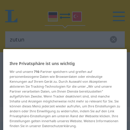
Deutsch-Türkisch Wörterbuch
zutun
Ihre Privatsphäre ist uns wichtig
Deutsch-Türkisch Übersetzung für
Wir und unsere
716
-Partner speichern und greifen auf
personenbezogene Daten wie Browserdaten oder eindeutige
"zutun"
Kennungen auf Ihrem Gerät zu. Durch Auswahl von Akzeptieren
aktivieren Sie Tracking-Technologien für die unter „Wir und unsere
Partner verarbeiten Daten, um Ihnen Dienste bereitzustellen“
"zutun" Türkisch Übersetzung
aufgeführten Zwecke. Wenn Tracker deaktiviert sind, sind manche
Inhalte und Anzeigen möglicherweise nicht mehr so relevant für Sie. Sie
können dieses Menü jederzeit wieder aufrufen, um Ihre Einstellungen zu
ändern oder Ihre Einwilligung zu widerrufen, indem Sie auf den Link
„zutun“
: transitives Verb
Privatsphäre-Einstellungen am unteren Rand der Webseite klicken. Ihre
Einstellungen gelten innerhalb unseres Website. Weitere Informationen
finden Sie in unserer Datenschutzerklärung.
zutun
v/t
<
irr
;
-ge-
;
h.
>