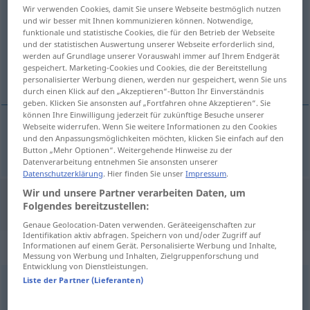
Wir verwenden Cookies, damit Sie unsere Webseite bestmöglich nutzen
und wir besser mit Ihnen kommunizieren können. Notwendige,
Übersicht aller Übersetzungen
funktionale und statistische Cookies, die für den Betrieb der Webseite
(Für mehr Details die Übersetzung anklicken/antippen)
und der statistischen Auswertung unserer Webseite erforderlich sind,
werden auf Grundlage unserer Vorauswahl immer auf Ihrem Endgerät
gespeichert. Marketing-Cookies und Cookies, die der Bereitstellung
kapatmak
personalisierter Werbung dienen, werden nur gespeichert, wenn Sie uns
durch einen Klick auf den „Akzeptieren“-Button Ihr Einverständnis
geben. Klicken Sie ansonsten auf „Fortfahren ohne Akzeptieren“. Sie
können Ihre Einwilligung jederzeit für zukünftige Besuche unserer
Webseite widerrufen. Wenn Sie weitere Informationen zu den Cookies
und den Anpassungsmöglichkeiten möchten, klicken Sie einfach auf den
kapatmak
zutun
(≈ schließen)
UMG
Button „Mehr Optionen“. Weitergehende Hinweise zu der
Datenverarbeitung entnehmen Sie ansonsten unserer
Datenschutzerklärung
. Hier finden Sie unser
Impressum
.
Wir und unsere Partner verarbeiten Daten, um
"Zutun" Türkisch Übersetzung
Folgendes bereitzustellen:
Genaue Geolocation-Daten verwenden. Geräteeigenschaften zur
Identifikation aktiv abfragen. Speichern von und/oder Zugriff auf
„Zutun“
: Neutrum, sächlich
Informationen auf einem Gerät. Personalisierte Werbung und Inhalte,
Messung von Werbung und Inhalten, Zielgruppenforschung und
Entwicklung von Dienstleistungen.
Liste der Partner (Lieferanten)
Zutun
n