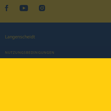
facebook
YouTube
Instagram
Langenscheidt
NUTZUNGSBEDINGUNGEN
DATENSCHUTZBESTIMMUNGEN
IMPRESSUM
PRIVATSPHÄRE-EINSTELLUNGEN
LATEINWÖRTERBUCH MIT CODE
Copyright © 2026 PONS Langenscheidt GmbH, Alle Rechte
vorbehalten.