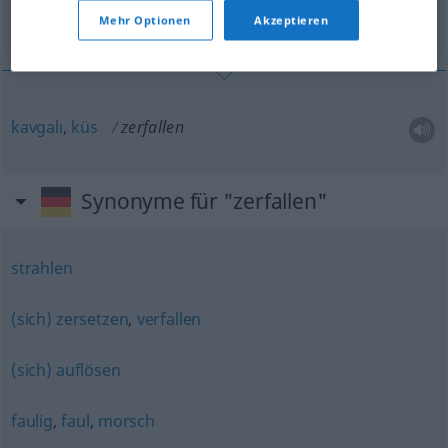
Mehr Optionen
Akzeptieren
kavgalı, küs
kavgalı
,
küs
zerfallen
Synonyme für "zerfallen"
strahlen
(sich) zersetzen
,
verfallen
(sich) auflösen
faulig
,
faul
,
morsch