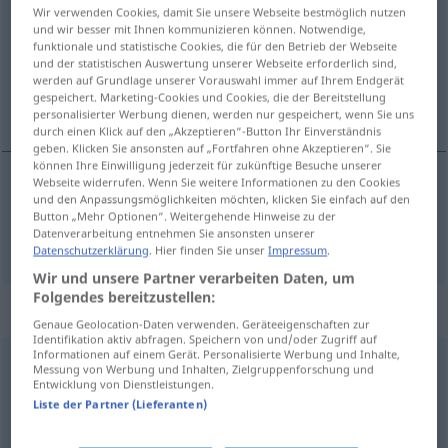
Wir verwenden Cookies, damit Sie unsere Webseite bestmöglich nutzen
und wir besser mit Ihnen kommunizieren können. Notwendige,
Übersicht aller Übersetzungen
funktionale und statistische Cookies, die für den Betrieb der Webseite
(Für mehr Details die Übersetzung anklicken/antippen)
und der statistischen Auswertung unserer Webseite erforderlich sind,
werden auf Grundlage unserer Vorauswahl immer auf Ihrem Endgerät
gespeichert. Marketing-Cookies und Cookies, die der Bereitstellung
çözülmek
personalisierter Werbung dienen, werden nur gespeichert, wenn Sie uns
durch einen Klick auf den „Akzeptieren“-Button Ihr Einverständnis
geben. Klicken Sie ansonsten auf „Fortfahren ohne Akzeptieren“. Sie
können Ihre Einwilligung jederzeit für zukünftige Besuche unserer
Webseite widerrufen. Wenn Sie weitere Informationen zu den Cookies
und den Anpassungsmöglichkeiten möchten, klicken Sie einfach auf den
çözülmek
zerfallen
Button „Mehr Optionen“. Weitergehende Hinweise zu der
Datenverarbeitung entnehmen Sie ansonsten unserer
Datenschutzerklärung
. Hier finden Sie unser
Impressum
.
Wir und unsere Partner verarbeiten Daten, um
Folgendes bereitzustellen:
„zerfallen“
: Adjektiv, adjektivisch
Genaue Geolocation-Daten verwenden. Geräteeigenschaften zur
Identifikation aktiv abfragen. Speichern von und/oder Zugriff auf
Informationen auf einem Gerät. Personalisierte Werbung und Inhalte,
zerfallen
adj
Messung von Werbung und Inhalten, Zielgruppenforschung und
Entwicklung von Dienstleistungen.
Übersicht aller Übersetzungen
Liste der Partner (Lieferanten)
(Für mehr Details die Übersetzung anklicken/antippen)