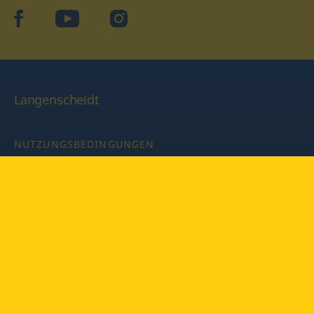
facebook
YouTube
Instagram
Langenscheidt
NUTZUNGSBEDINGUNGEN
DATENSCHUTZBESTIMMUNGEN
IMPRESSUM
PRIVATSPHÄRE-EINSTELLUNGEN
LATEINWÖRTERBUCH MIT CODE
Copyright © 2026 PONS Langenscheidt GmbH, Alle Rechte
vorbehalten.