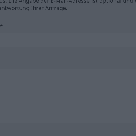
us. Die Angabe der E-Mail-Adresse ist optional und 
ntwortung Ihrer Anfrage.
?*