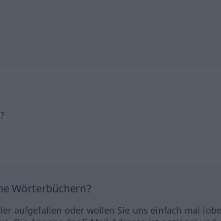
h?
ine Wörterbüchern?
hler aufgefallen oder wollen Sie uns einfach mal lob