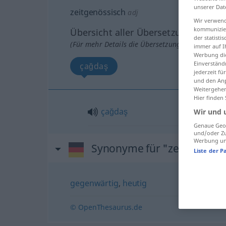
unserer Dat
zeitgenössisch
adj
Wir verwend
kommunizier
Übersicht aller Übersetzungen
der statist
(Für mehr Details die Übersetzung anklicken/an
immer auf I
Werbung die
Einverständ
çağdaş
jederzeit f
und den Anp
Weitergehen
Hier finden
çağdaş
Wir und 
Genaue Geol
und/oder Zu
Werbung und
Synonyme für "zeitgenössi
Liste der P
gegenwärtig
,
heutig
© OpenThesaurus.de