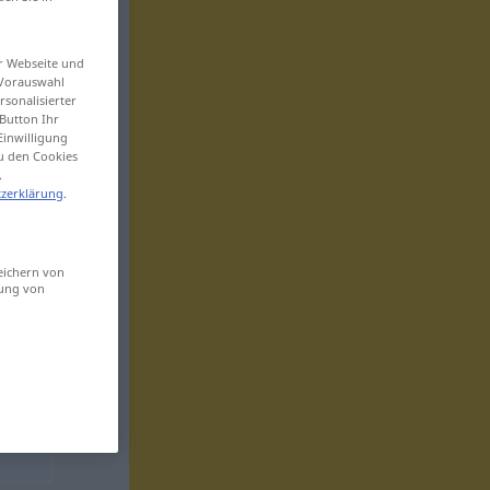
er Webseite und
 Vorauswahl
sonalisierter
Button Ihr
Einwilligung
zu den Cookies
.
zerklärung
.
eichern von
sung von