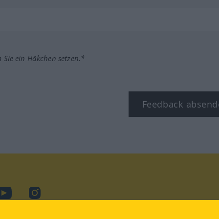
m Sie ein Häkchen setzen.*
Feedback absend
ook
YouTube
Instagram