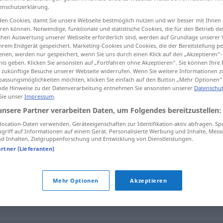
enschutzerklärung.
en Cookies, damit Sie unsere Webseite bestmöglich nutzen und wir besser mit Ihnen
en können. Notwendige, funktionale und statistische Cookies, die für den Betrieb d
ischen Auswertung unserer Webseite erforderlich sind, werden auf Grundlage unserer
tippen)
hrem Endgerät gespeichert. Marketing-Cookies und Cookies, die der Bereitstellung per
nen, werden nur gespeichert, wenn Sie uns durch einen Klick auf den „Akzeptieren“-
nis geben. Klicken Sie ansonsten auf „Fortfahren ohne Akzeptieren“. Sie können Ihre 
ür zukünftige Besuche unserer Webseite widerrufen. Wenn Sie weitere Informationen 
assungsmöglichkeiten möchten, klicken Sie einfach auf den Button „Mehr Optionen“
de Hinweise zu der Datenverarbeitung entnehmen Sie ansonsten unserer
Datenschut
 Sie unser
Impressum
.
zeitgenössisch
unsere Partner verarbeiten Daten, um Folgendes bereitzustellen:
ocation-Daten verwenden. Geräteeigenschaften zur Identifikation aktiv abfragen. Sp
griff auf Informationen auf einem Gerät. Personalisierte Werbung und Inhalte, Mes
 Inhalten, Zielgruppenforschung und Entwicklung von Dienstleistungen.
sch"
artner (Lieferanten)
Mehr Optionen
Akzeptieren