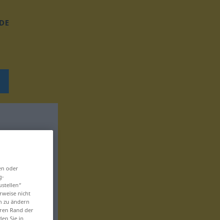
DE
en oder
g-
ustellen“
rweise nicht
en zu ändern
eren Rand der
den Sie in