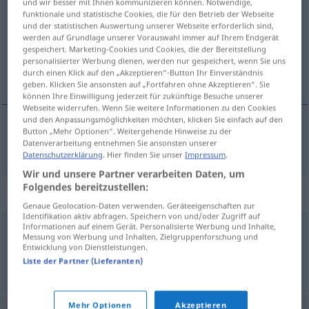
und wir besser mit Ihnen kommunizieren können. Notwendige,
funktionale und statistische Cookies, die für den Betrieb der Webseite
Übersicht aller Übersetzungen
und der statistischen Auswertung unserer Webseite erforderlich sind,
werden auf Grundlage unserer Vorauswahl immer auf Ihrem Endgerät
(Für mehr Details die Übersetzung anklicken/antippen)
gespeichert. Marketing-Cookies und Cookies, die der Bereitstellung
personalisierter Werbung dienen, werden nur gespeichert, wenn Sie uns
narinlik, yumuşaklık
durch einen Klick auf den „Akzeptieren“-Button Ihr Einverständnis
geben. Klicken Sie ansonsten auf „Fortfahren ohne Akzeptieren“. Sie
können Ihre Einwilligung jederzeit für zukünftige Besuche unserer
Webseite widerrufen. Wenn Sie weitere Informationen zu den Cookies
und den Anpassungsmöglichkeiten möchten, klicken Sie einfach auf den
Button „Mehr Optionen“. Weitergehende Hinweise zu der
narinlik,
yumuşaklık
Zartheit
Datenverarbeitung entnehmen Sie ansonsten unserer
Datenschutzerklärung
. Hier finden Sie unser
Impressum
.
Wir und unsere Partner verarbeiten Daten, um
Folgendes bereitzustellen:
Synonyme für "Zartheit"
Genaue Geolocation-Daten verwenden. Geräteeigenschaften zur
Identifikation aktiv abfragen. Speichern von und/oder Zugriff auf
Informationen auf einem Gerät. Personalisierte Werbung und Inhalte,
Messung von Werbung und Inhalten, Zielgruppenforschung und
Schwäche
,
Gebrechlichkeit
Entwicklung von Dienstleistungen.
Liste der Partner (Lieferanten)
© OpenThesaurus.de
Mehr Optionen
Akzeptieren