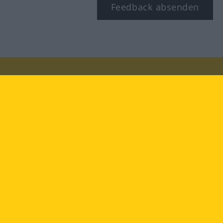
Feedback absenden
Besuchen Sie uns auf:
facebook
YouTube
Instagram
Langenscheidt
NUTZUNGSBEDINGUNGEN
DATENSCHUTZBESTIMMUNGEN