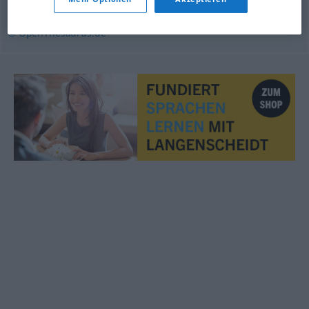
ankündigen
© OpenThesaurus.de