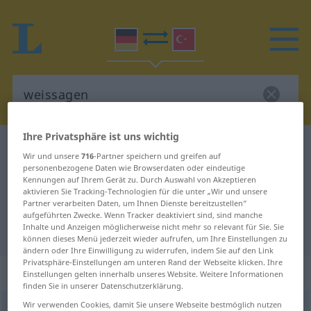
Ihre Privatsphäre ist uns wichtig
Deutsch-Türkisch Wörterbuch
weissagen
Wir und unsere
716
-Partner speichern und greifen auf
Deutsch-Türkisch Übersetzung für
personenbezogene Daten wie Browserdaten oder eindeutige
Kennungen auf Ihrem Gerät zu. Durch Auswahl von Akzeptieren
"weissagen"
aktivieren Sie Tracking-Technologien für die unter „Wir und unsere
Partner verarbeiten Daten, um Ihnen Dienste bereitzustellen“
aufgeführten Zwecke. Wenn Tracker deaktiviert sind, sind manche
Inhalte und Anzeigen möglicherweise nicht mehr so relevant für Sie. Sie
"weissagen" Türkisch Übersetzung
können dieses Menü jederzeit wieder aufrufen, um Ihre Einstellungen zu
ändern oder Ihre Einwilligung zu widerrufen, indem Sie auf den Link
Privatsphäre-Einstellungen am unteren Rand der Webseite klicken. Ihre
„weissagen“
: transitives Verb
Einstellungen gelten innerhalb unseres Website. Weitere Informationen
finden Sie in unserer Datenschutzerklärung.
Wir verwenden Cookies, damit Sie unsere Webseite bestmöglich nutzen
weissagen
v/t
<
h.
>