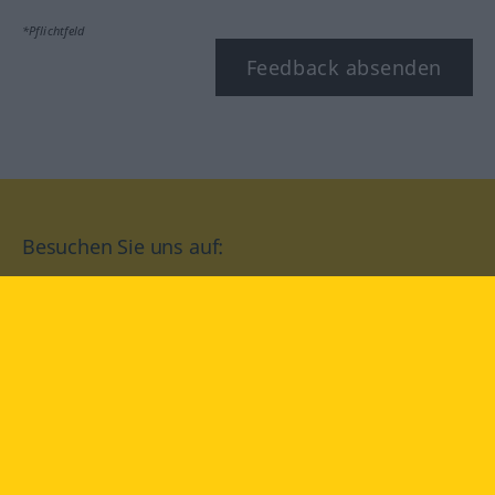
*Pflichtfeld
Feedback absenden
Besuchen Sie uns auf:
facebook
YouTube
Instagram
Langenscheidt