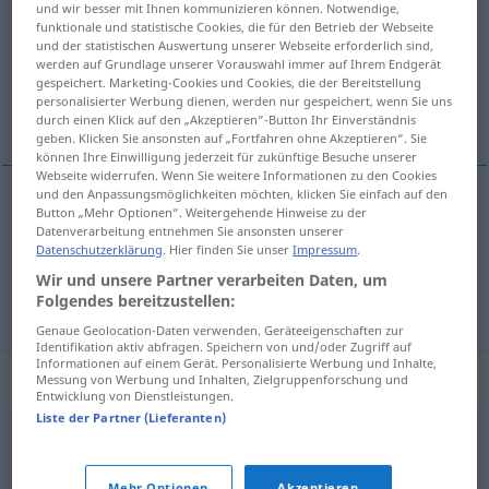
und wir besser mit Ihnen kommunizieren können. Notwendige,
funktionale und statistische Cookies, die für den Betrieb der Webseite
Übersicht aller Übersetzungen
und der statistischen Auswertung unserer Webseite erforderlich sind,
werden auf Grundlage unserer Vorauswahl immer auf Ihrem Endgerät
(Für mehr Details die Übersetzung anklicken/antippen)
gespeichert. Marketing-Cookies und Cookies, die der Bereitstellung
personalisierter Werbung dienen, werden nur gespeichert, wenn Sie uns
-eceği kehanetinde bulunmak
durch einen Klick auf den „Akzeptieren“-Button Ihr Einverständnis
geben. Klicken Sie ansonsten auf „Fortfahren ohne Akzeptieren“. Sie
können Ihre Einwilligung jederzeit für zukünftige Besuche unserer
Webseite widerrufen. Wenn Sie weitere Informationen zu den Cookies
und den Anpassungsmöglichkeiten möchten, klicken Sie einfach auf den
Beispiele
Button „Mehr Optionen“. Weitergehende Hinweise zu der
Datenverarbeitung entnehmen Sie ansonsten unserer
weissagen, dass
Datenschutzerklärung
. Hier finden Sie unser
Impressum
.
Wir und unsere Partner verarbeiten Daten, um
-eceği kehanetinde
bulunmak
(
)
-IN
Folgendes bereitzustellen:
Genaue Geolocation-Daten verwenden. Geräteeigenschaften zur
Identifikation aktiv abfragen. Speichern von und/oder Zugriff auf
Informationen auf einem Gerät. Personalisierte Werbung und Inhalte,
Synonyme für "weissagen"
Messung von Werbung und Inhalten, Zielgruppenforschung und
Entwicklung von Dienstleistungen.
Liste der Partner (Lieferanten)
vorhersagen
,
voraussagen
,
wahrsagen
,
prophezeien
,
Mehr Optionen
Akzeptieren