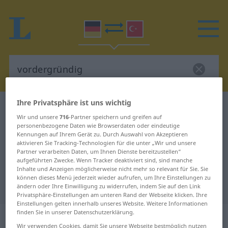
Ihre Privatsphäre ist uns wichtig
Deutsch-Türkisch Wörterbuch
vordergründig
Wir und unsere
716
-Partner speichern und greifen auf
Deutsch-Türkisch Übersetzung für
personenbezogene Daten wie Browserdaten oder eindeutige
Kennungen auf Ihrem Gerät zu. Durch Auswahl von Akzeptieren
"vordergründig"
aktivieren Sie Tracking-Technologien für die unter „Wir und unsere
Partner verarbeiten Daten, um Ihnen Dienste bereitzustellen“
aufgeführten Zwecke. Wenn Tracker deaktiviert sind, sind manche
"vordergründig" Türkisch
Inhalte und Anzeigen möglicherweise nicht mehr so relevant für Sie. Sie
können dieses Menü jederzeit wieder aufrufen, um Ihre Einstellungen zu
Übersetzung
ändern oder Ihre Einwilligung zu widerrufen, indem Sie auf den Link
Privatsphäre-Einstellungen am unteren Rand der Webseite klicken. Ihre
Einstellungen gelten innerhalb unseres Website. Weitere Informationen
finden Sie in unserer Datenschutzerklärung.
„vordergründig“
: Adjektiv,
Wir verwenden Cookies, damit Sie unsere Webseite bestmöglich nutzen