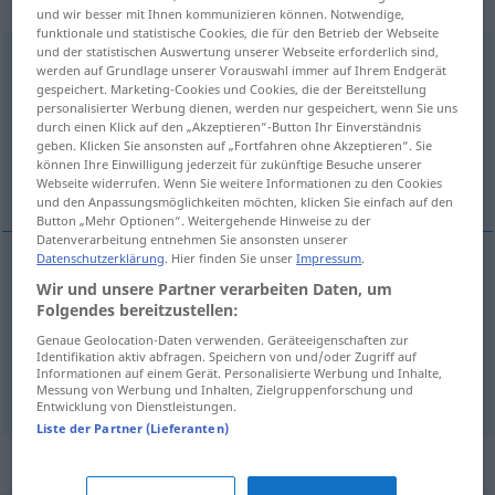
adjektivisch
und wir besser mit Ihnen kommunizieren können. Notwendige,
funktionale und statistische Cookies, die für den Betrieb der Webseite
und der statistischen Auswertung unserer Webseite erforderlich sind,
vordergründig
adj
werden auf Grundlage unserer Vorauswahl immer auf Ihrem Endgerät
gespeichert. Marketing-Cookies und Cookies, die der Bereitstellung
Übersicht aller Übersetzungen
personalisierter Werbung dienen, werden nur gespeichert, wenn Sie uns
durch einen Klick auf den „Akzeptieren“-Button Ihr Einverständnis
(Für mehr Details die Übersetzung anklicken/antippen)
geben. Klicken Sie ansonsten auf „Fortfahren ohne Akzeptieren“. Sie
können Ihre Einwilligung jederzeit für zukünftige Besuche unserer
yüzeysel
Webseite widerrufen. Wenn Sie weitere Informationen zu den Cookies
und den Anpassungsmöglichkeiten möchten, klicken Sie einfach auf den
Button „Mehr Optionen“. Weitergehende Hinweise zu der
Datenverarbeitung entnehmen Sie ansonsten unserer
Datenschutzerklärung
. Hier finden Sie unser
Impressum
.
Wir und unsere Partner verarbeiten Daten, um
yüzeysel
vordergründig
(≈ oberflächlich)
Folgendes bereitzustellen:
Genaue Geolocation-Daten verwenden. Geräteeigenschaften zur
asıl amacı hemen belli olan
vordergründig
(≈
Identifikation aktiv abfragen. Speichern von und/oder Zugriff auf
Informationen auf einem Gerät. Personalisierte Werbung und Inhalte,
durchschaubar)
Messung von Werbung und Inhalten, Zielgruppenforschung und
Entwicklung von Dienstleistungen.
Liste der Partner (Lieferanten)
Synonyme für "vordergründig"