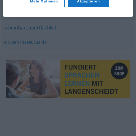
Mehr Optionen
Akzeptieren
durchsichtig
,
oberflächlich
,
dünn
,
gehaltlos
scheinbar
,
oberflächlich
© OpenThesaurus.de