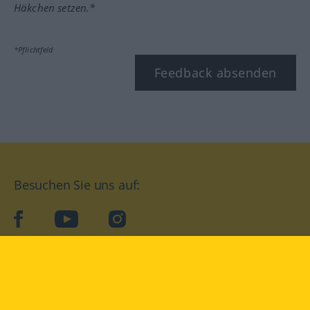
Häkchen setzen.*
*Pflichtfeld
Feedback absenden
Besuchen Sie uns auf:
facebook
YouTube
Instagram
Langenscheidt