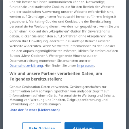
und wir besser mit Ihnen kommunizieren können. Notwendige,
funktionale und statistische Cookies, die für den Betrieb der Webseite
vorausberechnen
v/t
<
ohne
-ge-
;
h.
>
und der statistischen Auswertung unserer Webseite erforderlich sind,
werden auf Grundlage unserer Vorauswahl immer auf Ihrem Endgerät
Übersicht aller Übersetzungen
gespeichert. Marketing-Cookies und Cookies, die der Bereitstellung
personalisierter Werbung dienen, werden nur gespeichert, wenn Sie uns
(Für mehr Details die Übersetzung anklicken/antippen)
durch einen Klick auf den „Akzeptieren“-Button Ihr Einverständnis
geben. Klicken Sie ansonsten auf „Fortfahren ohne Akzeptieren“. Sie
önceden hesaplamak
können Ihre Einwilligung jederzeit für zukünftige Besuche unserer
Webseite widerrufen. Wenn Sie weitere Informationen zu den Cookies
und den Anpassungsmöglichkeiten möchten, klicken Sie einfach auf den
Button „Mehr Optionen“. Weitergehende Hinweise zu der
Datenverarbeitung entnehmen Sie ansonsten unserer
Datenschutzerklärung
. Hier finden Sie unser
Impressum
.
önceden
hesaplamak
vorausberechnen
Wir und unsere Partner verarbeiten Daten, um
Folgendes bereitzustellen:
Genaue Geolocation-Daten verwenden. Geräteeigenschaften zur
Synonyme für "vorausberechnen"
Identifikation aktiv abfragen. Speichern von und/oder Zugriff auf
Informationen auf einem Gerät. Personalisierte Werbung und Inhalte,
Messung von Werbung und Inhalten, Zielgruppenforschung und
Entwicklung von Dienstleistungen.
abschätzen
,
schätzen
,
vorhersehen
,
vorhersagen
,
Liste der Partner (Lieferanten)
vermuten
Mehr Optionen
Akzeptieren