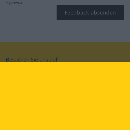
*Pflichtfeld
Feedback absenden
Besuchen Sie uns auf:
facebook
YouTube
Instagram
Langenscheidt
NUTZUNGSBEDINGUNGEN