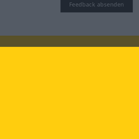
Feedback absenden
Besuchen Sie uns auf:
facebook
YouTube
Instagram
Langenscheidt
NUTZUNGSBEDINGUNGEN
DATENSCHUTZBESTIMMUNGEN