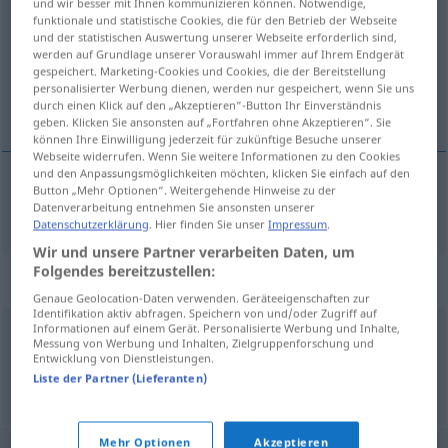
und wir besser mit Ihnen kommunizieren können. Notwendige,
funktionale und statistische Cookies, die für den Betrieb der Webseite
Übersicht aller Übersetzungen
und der statistischen Auswertung unserer Webseite erforderlich sind,
werden auf Grundlage unserer Vorauswahl immer auf Ihrem Endgerät
(Für mehr Details die Übersetzung anklicken/antippen)
gespeichert. Marketing-Cookies und Cookies, die der Bereitstellung
personalisierter Werbung dienen, werden nur gespeichert, wenn Sie uns
titreşim
durch einen Klick auf den „Akzeptieren“-Button Ihr Einverständnis
geben. Klicken Sie ansonsten auf „Fortfahren ohne Akzeptieren“. Sie
können Ihre Einwilligung jederzeit für zukünftige Besuche unserer
Webseite widerrufen. Wenn Sie weitere Informationen zu den Cookies
und den Anpassungsmöglichkeiten möchten, klicken Sie einfach auf den
Button „Mehr Optionen“. Weitergehende Hinweise zu der
titreşim
Vibration
Datenverarbeitung entnehmen Sie ansonsten unserer
Datenschutzerklärung
. Hier finden Sie unser
Impressum
.
Wir und unsere Partner verarbeiten Daten, um
Folgendes bereitzustellen:
Synonyme für "Vibration"
Genaue Geolocation-Daten verwenden. Geräteeigenschaften zur
Identifikation aktiv abfragen. Speichern von und/oder Zugriff auf
Informationen auf einem Gerät. Personalisierte Werbung und Inhalte,
Messung von Werbung und Inhalten, Zielgruppenforschung und
Stoß
,
Schwingung
,
Erschütterung
Entwicklung von Dienstleistungen.
Liste der Partner (Lieferanten)
© OpenThesaurus.de
Mehr Optionen
Akzeptieren