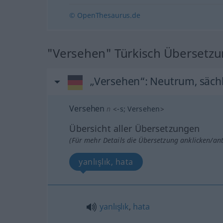
© OpenThesaurus.de
"Versehen" Türkisch Übersetz
„Versehen“
: Neutrum, sächl
Versehen
n
<
-s
;
Versehen
>
Übersicht aller Übersetzungen
(Für mehr Details die Übersetzung anklicken/an
yanlışlık, hata
yanlışlık
,
hata