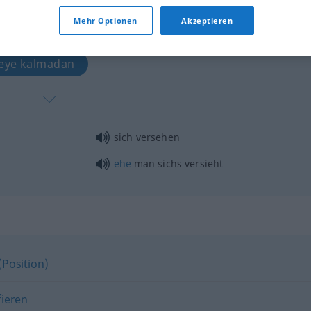
Mehr Optionen
Akzeptieren
tippen)
eye kalmadan
sich versehen
ehe
man sichs versieht
Position)
fieren