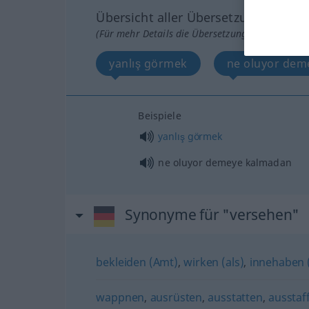
Übersicht aller Übersetzungen
(Für mehr Details die Übersetzung anklicken/an
yanlış görmek
ne oluyor dem
Beispiele
yanlış
görmek
ne oluyor demeye kalmadan
Synonyme für "versehen"
bekleiden (Amt)
,
wirken (als)
,
innehaben (
wappnen
,
ausrüsten
,
ausstatten
,
ausstaf