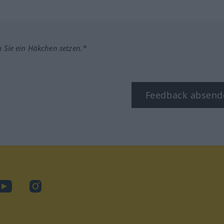
m Sie ein Häkchen setzen.*
Feedback absend
ook
YouTube
Instagram