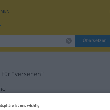
HMEN
Übersetzen
 für "versehen"
ng
b
atsphäre ist uns wichtig