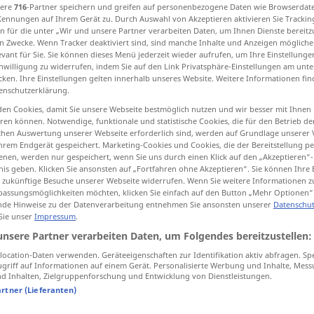
sere
716
-Partner speichern und greifen auf personenbezogene Daten wie Browserdat
Kennungen auf Ihrem Gerät zu. Durch Auswahl von Akzeptieren aktivieren Sie Trackin
n für die unter „Wir und unsere Partner verarbeiten Daten, um Ihnen Dienste bereitz
n Zwecke. Wenn Tracker deaktiviert sind, sind manche Inhalte und Anzeigen mögliche
evant für Sie. Sie können dieses Menü jederzeit wieder aufrufen, um Ihre Einstellung
tippen)
inwilligung zu widerrufen, indem Sie auf den Link Privatsphäre-Einstellungen am unt
cken. Ihre Einstellungen gelten innerhalb unseres Website. Weitere Informationen fin
enschutzerklärung.
en Cookies, damit Sie unsere Webseite bestmöglich nutzen und wir besser mit Ihnen
en können. Notwendige, funktionale und statistische Cookies, die für den Betrieb d
ischen Auswertung unserer Webseite erforderlich sind, werden auf Grundlage unserer
hrem Endgerät gespeichert. Marketing-Cookies und Cookies, die der Bereitstellung per
versehen
Amt, Haushalt
nen, werden nur gespeichert, wenn Sie uns durch einen Klick auf den „Akzeptieren“-
nis geben. Klicken Sie ansonsten auf „Fortfahren ohne Akzeptieren“. Sie können Ihre 
ür zukünftige Besuche unserer Webseite widerrufen. Wenn Sie weitere Informationen 
assungsmöglichkeiten möchten, klicken Sie einfach auf den Button „Mehr Optionen“
de Hinweise zu der Datenverarbeitung entnehmen Sie ansonsten unserer
Datenschut
versehen mit
 Sie unser
Impressum
.
unsere Partner verarbeiten Daten, um Folgendes bereitzustellen:
ocation-Daten verwenden. Geräteeigenschaften zur Identifikation aktiv abfragen. Sp
griff auf Informationen auf einem Gerät. Personalisierte Werbung und Inhalte, Mes
 Inhalten, Zielgruppenforschung und Entwicklung von Dienstleistungen.
artner (Lieferanten)