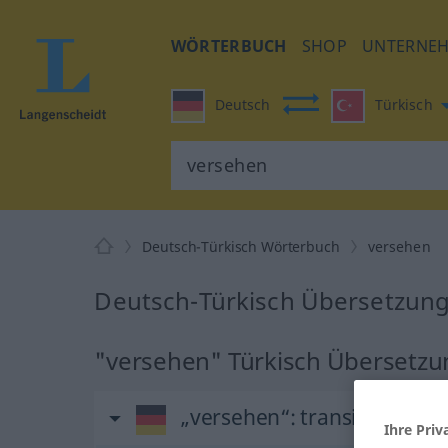
WÖRTERBUCH
SHOP
UNTERNE
Deutsch
Türkisch
Deutsch-Türkisch Wörterbuch
versehen
Deutsch-Türkisch Übersetzung
"versehen" Türkisch Übersetzu
„versehen“
: transitives Ver
Ihre Priv