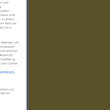
en oder
g-
ustellen“
rweise nicht
en zu ändern
eren Rand der
den Sie in
er Webseite und
 Vorauswahl
sonalisierter
Button Ihr
Einwilligung
zu den Cookies
.
zerklärung
.
eichern von
sung von