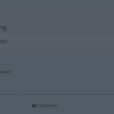
ung
ich
tippen)
Versehen