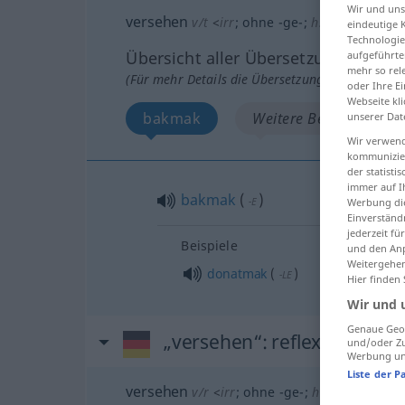
Wir und un
versehen
v/t
<
irr
;
ohne
-ge-
;
h.
>
eindeutige 
Technologie
Übersicht aller Übersetzungen
aufgeführte
mehr so rel
(Für mehr Details die Übersetzung anklicken/an
oder Ihre E
Webseite kli
bakmak
Weitere Beispiele...
unserer Dat
Wir verwend
kommunizier
der statist
immer auf I
bakmak
(
)
-E
Werbung die
Einverständ
jederzeit f
Beispiele
und den Anp
Weitergehen
donatmak
(
)
-LE
Hier finden
Wir und 
Genaue Geol
„versehen“
: reflexives Verb
und/oder Zu
Werbung und
Liste der P
versehen
v/r
<
irr
;
ohne
-ge-
;
h.
>