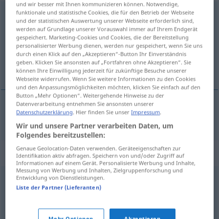
und wir besser mit Ihnen kommunizieren können. Notwendige,
funktionale und statistische Cookies, die für den Betrieb der Webseite
verschmerzen
v/t
<
ohne
-ge-
;
h.
>
und der statistischen Auswertung unserer Webseite erforderlich sind,
werden auf Grundlage unserer Vorauswahl immer auf Ihrem Endgerät
Übersicht aller Übersetzungen
gespeichert. Marketing-Cookies und Cookies, die der Bereitstellung
(Für mehr Details die Übersetzung anklicken/antippen)
personalisierter Werbung dienen, werden nur gespeichert, wenn Sie uns
durch einen Klick auf den „Akzeptieren“-Button Ihr Einverständnis
geben. Klicken Sie ansonsten auf „Fortfahren ohne Akzeptieren“. Sie
acısına katlanmak
können Ihre Einwilligung jederzeit für zukünftige Besuche unserer
Webseite widerrufen. Wenn Sie weitere Informationen zu den Cookies
und den Anpassungsmöglichkeiten möchten, klicken Sie einfach auf den
Button „Mehr Optionen“. Weitergehende Hinweise zu der
Datenverarbeitung entnehmen Sie ansonsten unserer
Datenschutzerklärung
. Hier finden Sie unser
Impressum
.
acısına
katlanmak
(
)
verschmerzen
-IN
Wir und unsere Partner verarbeiten Daten, um
Folgendes bereitzustellen:
Genaue Geolocation-Daten verwenden. Geräteeigenschaften zur
Synonyme für "verschmerzen"
Identifikation aktiv abfragen. Speichern von und/oder Zugriff auf
Informationen auf einem Gerät. Personalisierte Werbung und Inhalte,
Messung von Werbung und Inhalten, Zielgruppenforschung und
Entwicklung von Dienstleistungen.
überwinden
,
verkraften
,
wegstecken (ugs.)
,
bewältigen
Liste der Partner (Lieferanten)
einstecken
,
stillhalten
,
dulden
,
tolerieren
,
erdulden
,
Mehr Optionen
Akzeptieren