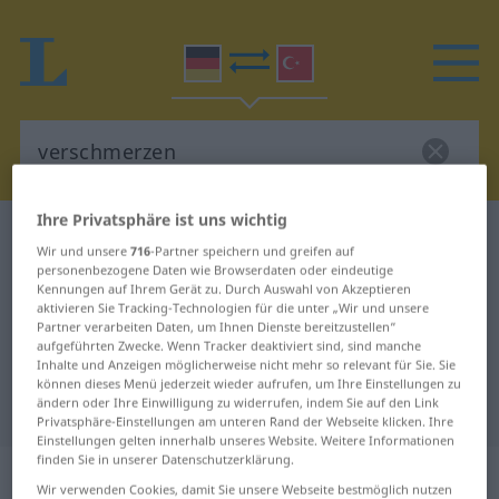
Ihre Privatsphäre ist uns wichtig
Deutsch-Türkisch Wörterbuch
verschmerzen
Wir und unsere
716
-Partner speichern und greifen auf
Deutsch-Türkisch Übersetzung für
personenbezogene Daten wie Browserdaten oder eindeutige
Kennungen auf Ihrem Gerät zu. Durch Auswahl von Akzeptieren
"verschmerzen"
aktivieren Sie Tracking-Technologien für die unter „Wir und unsere
Partner verarbeiten Daten, um Ihnen Dienste bereitzustellen“
aufgeführten Zwecke. Wenn Tracker deaktiviert sind, sind manche
Inhalte und Anzeigen möglicherweise nicht mehr so relevant für Sie. Sie
"verschmerzen" Türkisch
können dieses Menü jederzeit wieder aufrufen, um Ihre Einstellungen zu
ändern oder Ihre Einwilligung zu widerrufen, indem Sie auf den Link
Übersetzung
Privatsphäre-Einstellungen am unteren Rand der Webseite klicken. Ihre
Einstellungen gelten innerhalb unseres Website. Weitere Informationen
finden Sie in unserer Datenschutzerklärung.
„verschmerzen“
: transitives Verb
Wir verwenden Cookies, damit Sie unsere Webseite bestmöglich nutzen