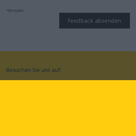
*Pflichtfeld
Feedback absenden
Besuchen Sie uns auf:
facebook
YouTube
Instagram
Langenscheidt