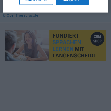
ertragen
,
hinnehmen
,
schlucken
© OpenThesaurus.de