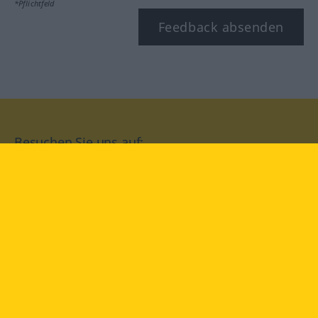
*Pflichtfeld
Feedback absenden
Besuchen Sie uns auf:
facebook
YouTube
Instagram
Langenscheidt
NUTZUNGSBEDINGUNGEN