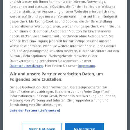
und wir besser mit Ihnen kommunizieren können. Notwendige,
funktionale und statistische Cookies, die für den Betrieb der Webseite
Übersicht aller Übersetzungen
und der statistischen Auswertung unserer Webseite erforderlich sind,
werden auf Grundlage unserer Vorauswahl immer auf Ihrem Endgerät
(Für mehr Details die Übersetzung anklicken/antippen)
gespeichert. Marketing-Cookies und Cookies, die der Bereitstellung
personalisierter Werbung dienen, werden nur gespeichert, wenn Sie uns
kötü eleştirmek
durch einen Klick auf den „Akzeptieren“-Button Ihr Einverständnis
geben. Klicken Sie ansonsten auf „Fortfahren ohne Akzeptieren“. Sie
können Ihre Einwilligung jederzeit für zukünftige Besuche unserer
Webseite widerrufen. Wenn Sie weitere Informationen zu den Cookies
und den Anpassungsmöglichkeiten möchten, klicken Sie einfach auf den
Button „Mehr Optionen“. Weitergehende Hinweise zu der
kötü
eleştirmek
verreißen
Buch
etc
Datenverarbeitung entnehmen Sie ansonsten unserer
Datenschutzerklärung
. Hier finden Sie unser
Impressum
.
Wir und unsere Partner verarbeiten Daten, um
Folgendes bereitzustellen:
Synonyme für "verreißen"
Genaue Geolocation-Daten verwenden. Geräteeigenschaften zur
Identifikation aktiv abfragen. Speichern von und/oder Zugriff auf
Informationen auf einem Gerät. Personalisierte Werbung und Inhalte,
Messung von Werbung und Inhalten, Zielgruppenforschung und
(Punkt für Punkt) auseinandernehmen (ugs., fig.)
Entwicklung von Dienstleistungen.
Liste der Partner (Lieferanten)
niedermachen
,
herunterputzen (ugs.)
Mehr Optionen
Akzeptieren
© OpenThesaurus.de