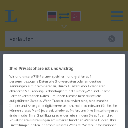
Deutsch-Türkisch Wörterbuch
verlaufen
Ihre Privatsphäre ist uns wichtig
Deutsch-Türkisch Übersetzung für
Wir und unsere
716
-Partner speichern und greifen auf
"verlaufen"
personenbezogene Daten wie Browserdaten oder eindeutige
Kennungen auf Ihrem Gerät zu. Durch Auswahl von Akzeptieren
aktivieren Sie Tracking-Technologien für die unter „Wir und unsere
"verlaufen" Türkisch Übersetzung
Partner verarbeiten Daten, um Ihnen Dienste bereitzustellen“
aufgeführten Zwecke. Wenn Tracker deaktiviert sind, sind manche
Inhalte und Anzeigen möglicherweise nicht mehr so relevant für Sie. Sie
können dieses Menü jederzeit wieder aufrufen, um Ihre Einstellungen zu
„verlaufen“
: intransitives Verb
ändern oder Ihre Einwilligung zu widerrufen, indem Sie auf den Link
Privatsphäre-Einstellungen am unteren Rand der Webseite klicken. Ihre
Einstellungen gelten innerhalb unseres Website. Weitere Informationen
verlaufen
v/i
<
irr
;
ohne
-ge-
;
s.
>