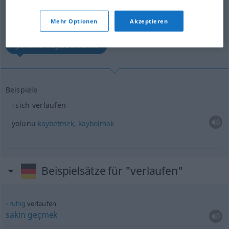
Übersicht aller Übersetzungen
Mehr Optionen
Akzeptieren
(Für mehr Details die Übersetzung anklicken/antippen)
yolunu kaybetmek...
Beispiele
sich verlaufen
yolunu
kaybetmek
,
kaybolmak
Beispielsätze für "verlaufen"
ruhig
verlaufen
sakin
geçmek