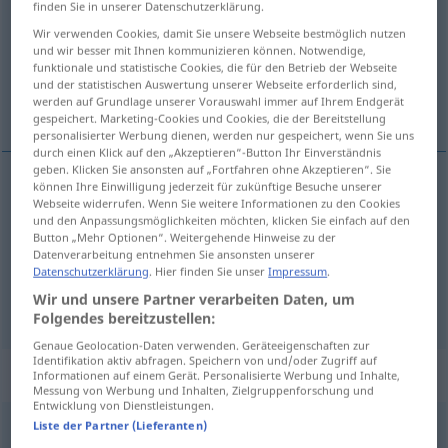
finden Sie in unserer Datenschutzerklärung.
Wir verwenden Cookies, damit Sie unsere Webseite bestmöglich nutzen
Übersicht aller Übersetzungen
und wir besser mit Ihnen kommunizieren können. Notwendige,
(Für mehr Details die Übersetzung anklicken/antippen)
funktionale und statistische Cookies, die für den Betrieb der Webseite
und der statistischen Auswertung unserer Webseite erforderlich sind,
werden auf Grundlage unserer Vorauswahl immer auf Ihrem Endgerät
gitmek, geçmek, sona ermek
gespeichert. Marketing-Cookies und Cookies, die der Bereitstellung
personalisierter Werbung dienen, werden nur gespeichert, wenn Sie uns
durch einen Klick auf den „Akzeptieren“-Button Ihr Einverständnis
geben. Klicken Sie ansonsten auf „Fortfahren ohne Akzeptieren“. Sie
können Ihre Einwilligung jederzeit für zukünftige Besuche unserer
Webseite widerrufen. Wenn Sie weitere Informationen zu den Cookies
gitmek
verlaufen
irgendwie
und den Anpassungsmöglichkeiten möchten, klicken Sie einfach auf den
Button „Mehr Optionen“. Weitergehende Hinweise zu der
geçmek
verlaufen
(≈ ablaufen)
Datenverarbeitung entnehmen Sie ansonsten unserer
Datenschutzerklärung
. Hier finden Sie unser
Impressum
.
Wir und unsere Partner verarbeiten Daten, um
sona
ermek
verlaufen
(≈ enden)
Folgendes bereitzustellen:
Genaue Geolocation-Daten verwenden. Geräteeigenschaften zur
Identifikation aktiv abfragen. Speichern von und/oder Zugriff auf
„verlaufen“
: reflexives Verb
Informationen auf einem Gerät. Personalisierte Werbung und Inhalte,
Messung von Werbung und Inhalten, Zielgruppenforschung und
Entwicklung von Dienstleistungen.
Liste der Partner (Lieferanten)
verlaufen
v/r
<
irr
;
ohne
-ge-
;
h.
>