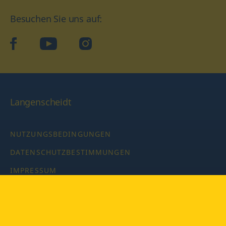
Besuchen Sie uns auf:
facebook
YouTube
Instagram
Langenscheidt
NUTZUNGSBEDINGUNGEN
DATENSCHUTZBESTIMMUNGEN
IMPRESSUM
PRIVATSPHÄRE-EINSTELLUNGEN
LATEINWÖRTERBUCH MIT CODE