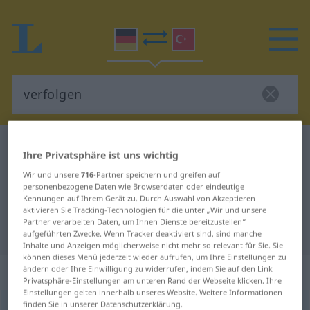
Deutsch-Türkisch Wörterbuch
verfolgen
Ihre Privatsphäre ist uns wichtig
Deutsch-Türkisch Übersetzung für
Wir und unsere
716
-Partner speichern und greifen auf
personenbezogene Daten wie Browserdaten oder eindeutige
"verfolgen"
Kennungen auf Ihrem Gerät zu. Durch Auswahl von Akzeptieren
aktivieren Sie Tracking-Technologien für die unter „Wir und unsere
Partner verarbeiten Daten, um Ihnen Dienste bereitzustellen“
"verfolgen" Türkisch Übersetzung
aufgeführten Zwecke. Wenn Tracker deaktiviert sind, sind manche
Inhalte und Anzeigen möglicherweise nicht mehr so relevant für Sie. Sie
können dieses Menü jederzeit wieder aufrufen, um Ihre Einstellungen zu
„verfolgen“
: transitives Verb
ändern oder Ihre Einwilligung zu widerrufen, indem Sie auf den Link
Privatsphäre-Einstellungen am unteren Rand der Webseite klicken. Ihre
Einstellungen gelten innerhalb unseres Website. Weitere Informationen
finden Sie in unserer Datenschutzerklärung.
verfolgen
v/t
<
ohne
-ge-
;
h.
>