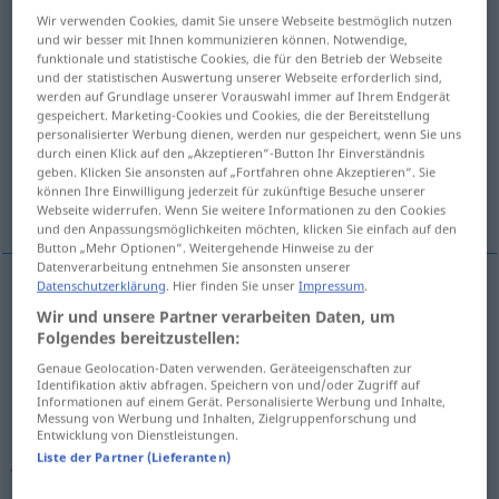
Wir verwenden Cookies, damit Sie unsere Webseite bestmöglich nutzen
Übersicht aller Übersetzungen
und wir besser mit Ihnen kommunizieren können. Notwendige,
funktionale und statistische Cookies, die für den Betrieb der Webseite
(Für mehr Details die Übersetzung anklicken/antippen)
und der statistischen Auswertung unserer Webseite erforderlich sind,
werden auf Grundlage unserer Vorauswahl immer auf Ihrem Endgerät
izlemek, takip etmek, kovalamak, zulmetmek,
gespeichert. Marketing-Cookies und Cookies, die der Bereitstellung
personalisierter Werbung dienen, werden nur gespeichert, wenn Sie uns
izini sürmek
durch einen Klick auf den „Akzeptieren“-Button Ihr Einverständnis
geben. Klicken Sie ansonsten auf „Fortfahren ohne Akzeptieren“. Sie
können Ihre Einwilligung jederzeit für zukünftige Besuche unserer
peşine düşmek
Webseite widerrufen. Wenn Sie weitere Informationen zu den Cookies
und den Anpassungsmöglichkeiten möchten, klicken Sie einfach auf den
Button „Mehr Optionen“. Weitergehende Hinweise zu der
Datenverarbeitung entnehmen Sie ansonsten unserer
Datenschutzerklärung
. Hier finden Sie unser
Impressum
.
izlemek
,
takip
etmek
verfolgen
Wir und unsere Partner verarbeiten Daten, um
Folgendes bereitzustellen:
kovalamak
verfolgen
(≈ jagen)
Genaue Geolocation-Daten verwenden. Geräteeigenschaften zur
Identifikation aktiv abfragen. Speichern von und/oder Zugriff auf
Informationen auf einem Gerät. Personalisierte Werbung und Inhalte,
Messung von Werbung und Inhalten, Zielgruppenforschung und
izini
sürmek
, peşine
düşmek
(
)
verfolgen
(≈
-IN
Entwicklung von Dienstleistungen.
jagen)
Liste der Partner (Lieferanten)