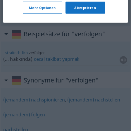
zulmetmek
(
)
verfolgen
POL
-E
Mehr Optionen
Akzeptieren
Beispielsätze für "verfolgen"
strafrechtlich
verfolgen
(… hakkında)
cezai
takibat
yapmak
Synonyme für "verfolgen"
(jemandem) nachspionieren
,
(jemandem) nachstellen
(jemandem) folgen
nachstellen