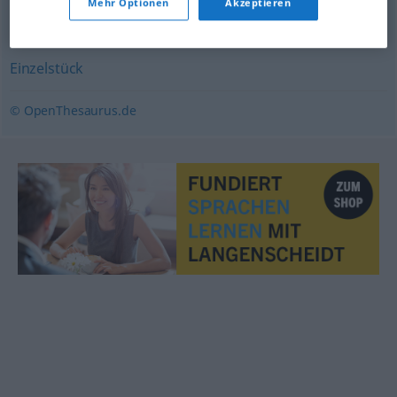
Mehr Optionen
Akzeptieren
(ugs.)
,
Sonderling
,
(ausgefallener, besonderer) Mensch
Einzelstück
© OpenThesaurus.de