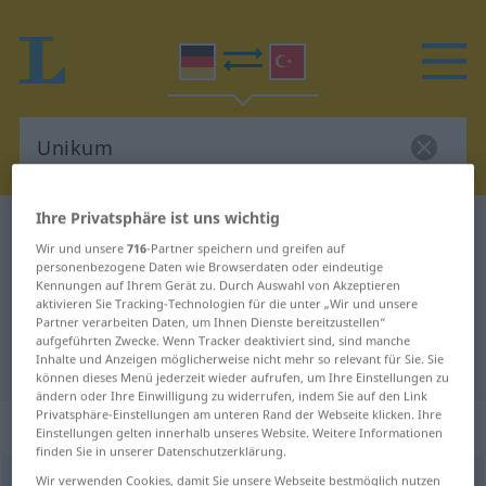
Ihre Privatsphäre ist uns wichtig
Deutsch-Türkisch Wörterbuch
Unikum
Wir und unsere
716
-Partner speichern und greifen auf
Deutsch-Türkisch Übersetzung für
personenbezogene Daten wie Browserdaten oder eindeutige
Kennungen auf Ihrem Gerät zu. Durch Auswahl von Akzeptieren
"Unikum"
aktivieren Sie Tracking-Technologien für die unter „Wir und unsere
Partner verarbeiten Daten, um Ihnen Dienste bereitzustellen“
aufgeführten Zwecke. Wenn Tracker deaktiviert sind, sind manche
"Unikum" Türkisch Übersetzung
Inhalte und Anzeigen möglicherweise nicht mehr so relevant für Sie. Sie
können dieses Menü jederzeit wieder aufrufen, um Ihre Einstellungen zu
ändern oder Ihre Einwilligung zu widerrufen, indem Sie auf den Link
Privatsphäre-Einstellungen am unteren Rand der Webseite klicken. Ihre
„Unikum“
: Neutrum, sächlich
Einstellungen gelten innerhalb unseres Website. Weitere Informationen
finden Sie in unserer Datenschutzerklärung.
Wir verwenden Cookies, damit Sie unsere Webseite bestmöglich nutzen
Unikum
n
<
-s
;
Unika
>