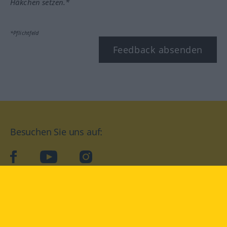
Häkchen setzen.*
*Pflichtfeld
Feedback absenden
Besuchen Sie uns auf:
facebook
YouTube
Instagram
Langenscheidt