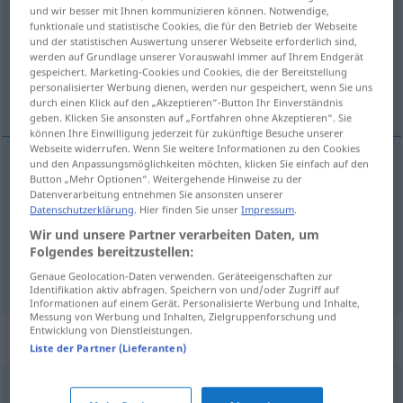
und wir besser mit Ihnen kommunizieren können. Notwendige,
funktionale und statistische Cookies, die für den Betrieb der Webseite
Übersicht aller Übersetzungen
und der statistischen Auswertung unserer Webseite erforderlich sind,
(Für mehr Details die Übersetzung anklicken/antippen)
werden auf Grundlage unserer Vorauswahl immer auf Ihrem Endgerät
gespeichert. Marketing-Cookies und Cookies, die der Bereitstellung
personalisierter Werbung dienen, werden nur gespeichert, wenn Sie uns
kendine özgü, tek örnek, orijinal, egzantrik
durch einen Klick auf den „Akzeptieren“-Button Ihr Einverständnis
geben. Klicken Sie ansonsten auf „Fortfahren ohne Akzeptieren“. Sie
können Ihre Einwilligung jederzeit für zukünftige Besuche unserer
Webseite widerrufen. Wenn Sie weitere Informationen zu den Cookies
und den Anpassungsmöglichkeiten möchten, klicken Sie einfach auf den
Button „Mehr Optionen“. Weitergehende Hinweise zu der
kendine
özgü
adj
Unikum
Datenverarbeitung entnehmen Sie ansonsten unserer
Datenschutzerklärung
. Hier finden Sie unser
Impressum
.
tek
örnek
Unikum
Wir und unsere Partner verarbeiten Daten, um
Folgendes bereitzustellen:
orijinal
, egzantrik
adj
Unikum
UMG
Genaue Geolocation-Daten verwenden. Geräteeigenschaften zur
Identifikation aktiv abfragen. Speichern von und/oder Zugriff auf
Informationen auf einem Gerät. Personalisierte Werbung und Inhalte,
Messung von Werbung und Inhalten, Zielgruppenforschung und
Entwicklung von Dienstleistungen.
Synonyme für "Unikum"
Liste der Partner (Lieferanten)
Vogel (ugs., fig.)
,
Type (ugs.)
,
Kauz (ugs., fig.)
,
Original