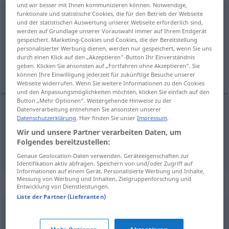
und wir besser mit Ihnen kommunizieren können. Notwendige,
funktionale und statistische Cookies, die für den Betrieb der Webseite
ungehindert
adv
und der statistischen Auswertung unserer Webseite erforderlich sind,
werden auf Grundlage unserer Vorauswahl immer auf Ihrem Endgerät
Übersicht aller Übersetzungen
gespeichert. Marketing-Cookies und Cookies, die der Bereitstellung
(Für mehr Details die Übersetzung anklicken/antippen)
personalisierter Werbung dienen, werden nur gespeichert, wenn Sie uns
durch einen Klick auf den „Akzeptieren“-Button Ihr Einverständnis
geben. Klicken Sie ansonsten auf „Fortfahren ohne Akzeptieren“. Sie
serbestçe, elini kolunu sallaya sallaya
können Ihre Einwilligung jederzeit für zukünftige Besuche unserer
Webseite widerrufen. Wenn Sie weitere Informationen zu den Cookies
und den Anpassungsmöglichkeiten möchten, klicken Sie einfach auf den
Button „Mehr Optionen“. Weitergehende Hinweise zu der
Datenverarbeitung entnehmen Sie ansonsten unserer
Datenschutzerklärung
. Hier finden Sie unser
Impressum
.
serbestçe
ungehindert
Wir und unsere Partner verarbeiten Daten, um
Folgendes bereitzustellen:
elini kolunu sallaya sallaya
ungehindert
UMG
Genaue Geolocation-Daten verwenden. Geräteeigenschaften zur
Identifikation aktiv abfragen. Speichern von und/oder Zugriff auf
Informationen auf einem Gerät. Personalisierte Werbung und Inhalte,
Messung von Werbung und Inhalten, Zielgruppenforschung und
Synonyme für "ungehindert"
Entwicklung von Dienstleistungen.
Liste der Partner (Lieferanten)
frei
,
uneingeschränkt