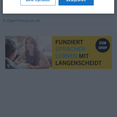
Mehr Optionen
Akzeptieren
ungezwungen
,
frei
,
zwanglos
,
ungebunden
© OpenThesaurus.de