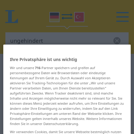
Ihre Privatsphäre ist uns wichtig
Deutsch-Türkisch Wörterbuch
ungehindert
Wir und unsere
716
-Partner speichern und greifen auf
Deutsch-Türkisch Übersetzung für
personenbezogene Daten wie Browserdaten oder eindeutige
Kennungen auf Ihrem Gerät zu. Durch Auswahl von Akzeptieren
"ungehindert"
aktivieren Sie Tracking-Technologien für die unter „Wir und unsere
Partner verarbeiten Daten, um Ihnen Dienste bereitzustellen“
aufgeführten Zwecke. Wenn Tracker deaktiviert sind, sind manche
Inhalte und Anzeigen möglicherweise nicht mehr so relevant für Sie. Sie
"ungehindert" Türkisch
können dieses Menü jederzeit wieder aufrufen, um Ihre Einstellungen zu
Übersetzung
ändern oder Ihre Einwilligung zu widerrufen, indem Sie auf den Link
Privatsphäre-Einstellungen am unteren Rand der Webseite klicken. Ihre
Einstellungen gelten innerhalb unseres Website. Weitere Informationen
finden Sie in unserer Datenschutzerklärung.
„ungehindert“
: Adverb
Wir verwenden Cookies, damit Sie unsere Webseite bestmöglich nutzen