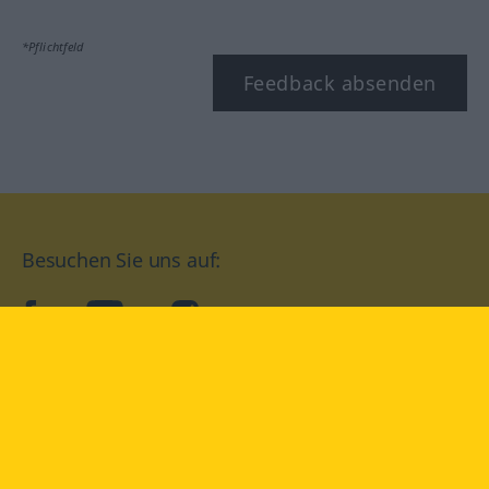
*Pflichtfeld
Feedback absenden
Besuchen Sie uns auf:
facebook
YouTube
Instagram
Langenscheidt