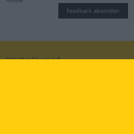
*Pflichtfeld
Feedback absenden
Besuchen Sie uns auf:
facebook
YouTube
Instagram
Langenscheidt
NUTZUNGSBEDINGUNGEN