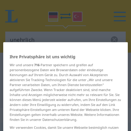
Ihre Privatsphäre ist uns wichtig
Deutsch-Türkisch Wörterbuch
unehrlich
Wir und unsere
716
-Partner speichern und greifen auf
Deutsch-Türkisch Übersetzung für
personenbezogene Daten wie Browserdaten oder eindeutige
Kennungen auf Ihrem Gerät zu. Durch Auswahl von Akzeptieren
"unehrlich"
aktivieren Sie Tracking-Technologien für die unter „Wir und unsere
Partner verarbeiten Daten, um Ihnen Dienste bereitzustellen“
aufgeführten Zwecke. Wenn Tracker deaktiviert sind, sind manche
Inhalte und Anzeigen möglicherweise nicht mehr so relevant für Sie. Sie
"unehrlich" Türkisch Übersetzung
können dieses Menü jederzeit wieder aufrufen, um Ihre Einstellungen zu
ändern oder Ihre Einwilligung zu widerrufen, indem Sie auf den Link
Privatsphäre-Einstellungen am unteren Rand der Webseite klicken. Ihre
„unehrlich“
: Adjektiv, adjektivisch
Einstellungen gelten innerhalb unseres Website. Weitere Informationen
finden Sie in unserer Datenschutzerklärung.
Wir verwenden Cookies, damit Sie unsere Webseite bestmöglich nutzen
unehrlich
adj