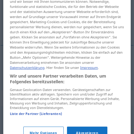
und wir besser mit Ihnen kommunizieren können. Notwendige,
funktionale und statistische Cookies, die für den Betrieb der Webseite
Übersicht aller Übersetzungen
und der statistischen Auswertung unserer Webseite erforderlich sind,
werden auf Grundlage unserer Vorauswahl immer auf Ihrem Endgerät
(Für mehr Details die Übersetzung anklicken/antippen)
gespeichert. Marketing-Cookies und Cookies, die der Bereitstellung
personalisierter Werbung dienen, werden nur gespeichert, wenn Sie uns
namussuz, şerefsiz
durch einen Klick auf den „Akzeptieren“-Button Ihr Einverständnis
geben. Klicken Sie ansonsten auf „Fortfahren ohne Akzeptieren“. Sie
können Ihre Einwilligung jederzeit für zukünftige Besuche unserer
Webseite widerrufen. Wenn Sie weitere Informationen zu den Cookies
und den Anpassungsmöglichkeiten möchten, klicken Sie einfach auf den
Button „Mehr Optionen“. Weitergehende Hinweise zu der
namussuz
unehrlich
Datenverarbeitung entnehmen Sie ansonsten unserer
Datenschutzerklärung
. Hier finden Sie unser
Impressum
.
şerefsiz
unehrlich
Wir und unsere Partner verarbeiten Daten, um
Folgendes bereitzustellen:
Genaue Geolocation-Daten verwenden. Geräteeigenschaften zur
Identifikation aktiv abfragen. Speichern von und/oder Zugriff auf
Synonyme für "unehrlich"
Informationen auf einem Gerät. Personalisierte Werbung und Inhalte,
Messung von Werbung und Inhalten, Zielgruppenforschung und
Entwicklung von Dienstleistungen.
Liste der Partner (Lieferanten)
unlauter
,
verlogen
,
unaufrichtig
,
falsch (ugs.)
© OpenThesaurus.de
Mehr Optionen
Akzeptieren