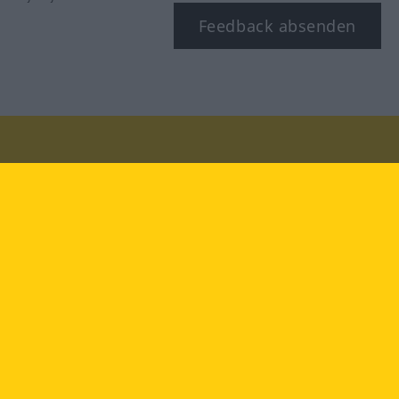
Feedback absenden
Besuchen Sie uns auf:
facebook
YouTube
Instagram
Langenscheidt
NUTZUNGSBEDINGUNGEN