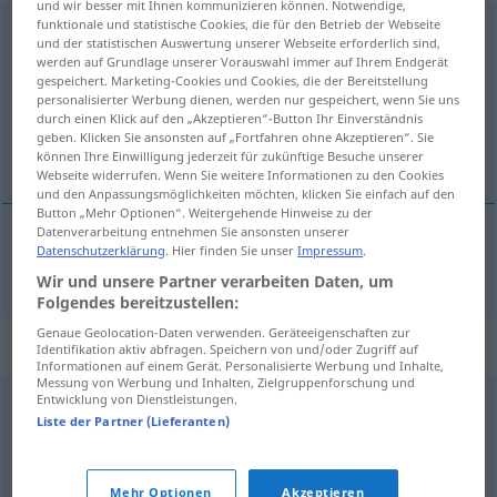
und wir besser mit Ihnen kommunizieren können. Notwendige,
funktionale und statistische Cookies, die für den Betrieb der Webseite
unbegreiflich
adj
und der statistischen Auswertung unserer Webseite erforderlich sind,
werden auf Grundlage unserer Vorauswahl immer auf Ihrem Endgerät
Übersicht aller Übersetzungen
gespeichert. Marketing-Cookies und Cookies, die der Bereitstellung
personalisierter Werbung dienen, werden nur gespeichert, wenn Sie uns
(Für mehr Details die Übersetzung anklicken/antippen)
durch einen Klick auf den „Akzeptieren“-Button Ihr Einverständnis
geben. Klicken Sie ansonsten auf „Fortfahren ohne Akzeptieren“. Sie
anlaşılmaz, akıl almaz
können Ihre Einwilligung jederzeit für zukünftige Besuche unserer
Webseite widerrufen. Wenn Sie weitere Informationen zu den Cookies
und den Anpassungsmöglichkeiten möchten, klicken Sie einfach auf den
Button „Mehr Optionen“. Weitergehende Hinweise zu der
Datenverarbeitung entnehmen Sie ansonsten unserer
Datenschutzerklärung
. Hier finden Sie unser
Impressum
.
anlaşılmaz
,
akıl
almaz
unbegreiflich
Wir und unsere Partner verarbeiten Daten, um
Folgendes bereitzustellen:
Genaue Geolocation-Daten verwenden. Geräteeigenschaften zur
Synonyme für "unbegreiflich"
Identifikation aktiv abfragen. Speichern von und/oder Zugriff auf
Informationen auf einem Gerät. Personalisierte Werbung und Inhalte,
Messung von Werbung und Inhalten, Zielgruppenforschung und
Entwicklung von Dienstleistungen.
geheimnisvoll
,
rätselhaft
,
unfassbar
Liste der Partner (Lieferanten)
© OpenThesaurus.de
Mehr Optionen
Akzeptieren