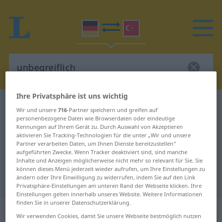
Ihre Privatsphäre ist uns wichtig
Deutsch-Türkisch Wörterbuch
unbegreiflich
Wir und unsere
716
-Partner speichern und greifen auf
Deutsch-Türkisch Übersetzung für
personenbezogene Daten wie Browserdaten oder eindeutige
Kennungen auf Ihrem Gerät zu. Durch Auswahl von Akzeptieren
"unbegreiflich"
aktivieren Sie Tracking-Technologien für die unter „Wir und unsere
Partner verarbeiten Daten, um Ihnen Dienste bereitzustellen“
aufgeführten Zwecke. Wenn Tracker deaktiviert sind, sind manche
Inhalte und Anzeigen möglicherweise nicht mehr so relevant für Sie. Sie
"unbegreiflich" Türkisch
können dieses Menü jederzeit wieder aufrufen, um Ihre Einstellungen zu
ändern oder Ihre Einwilligung zu widerrufen, indem Sie auf den Link
Übersetzung
Privatsphäre-Einstellungen am unteren Rand der Webseite klicken. Ihre
Einstellungen gelten innerhalb unseres Website. Weitere Informationen
finden Sie in unserer Datenschutzerklärung.
„unbegreiflich“
: Adjektiv, adjektivisch
Wir verwenden Cookies, damit Sie unsere Webseite bestmöglich nutzen