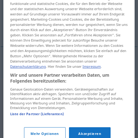
funktionale und statistische Cookies, die für den Betrieb der Webseite
und der statistischen Auswertung unserer Webseite erforderlich sind,
Übersicht aller Übersetzungen
werden auf Grundlage unserer Vorauswahl immer auf Ihrem Endgerät
(Für mehr Details die Übersetzung anklicken/antippen)
gespeichert. Marketing-Cookies und Cookies, die der Bereitstellung
personalisierter Werbung dienen, werden nur gespeichert, wenn Sie uns
durch einen Klick auf den „Akzeptieren“-Button Ihr Einverständnis
Ukraynalı
geben. Klicken Sie ansonsten auf „Fortfahren ohne Akzeptieren“. Sie
können Ihre Einwilligung jederzeit für zukünftige Besuche unserer
Webseite widerrufen. Wenn Sie weitere Informationen zu den Cookies
und den Anpassungsmöglichkeiten möchten, klicken Sie einfach auf den
Button „Mehr Optionen“. Weitergehende Hinweise zu der
Datenverarbeitung entnehmen Sie ansonsten unserer
Ukrayna(lı)
subst
ukrainisch
Datenschutzerklärung
. Hier finden Sie unser
Impressum
.
Wir und unsere Partner verarbeiten Daten, um
Folgendes bereitzustellen:
Genaue Geolocation-Daten verwenden. Geräteeigenschaften zur
Identifikation aktiv abfragen. Speichern von und/oder Zugriff auf
Informationen auf einem Gerät. Personalisierte Werbung und Inhalte,
Messung von Werbung und Inhalten, Zielgruppenforschung und
Entwicklung von Dienstleistungen.
Liste der Partner (Lieferanten)
Mehr Optionen
Akzeptieren