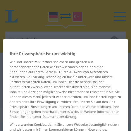
Ihre Privatsphäre ist uns wichtig
Deutsch-Türkisch Wörterbuch
ukrainisch
Wir und unsere
716
-Partner speichern und greifen auf
personenbezogene Daten wie Browserdaten oder eindeutige
Deutsch-Türkisch Übersetzung für
Kennungen auf Ihrem Gerät zu. Durch Auswahl von Akzeptieren
aktivieren Sie Tracking-Technologien für die unter „Wir und unsere
"ukrainisch"
Partner verarbeiten Daten, um Ihnen Dienste bereitzustellen“
aufgeführten Zwecke. Wenn Tracker deaktiviert sind, sind manche
Inhalte und Anzeigen möglicherweise nicht mehr so relevant für Sie. Sie
"ukrainisch" Türkisch Übersetzung
können dieses Menü jederzeit wieder aufrufen, um Ihre Einstellungen zu
ändern oder Ihre Einwilligung zu widerrufen, indem Sie auf den Link
Privatsphäre-Einstellungen am unteren Rand der Webseite klicken. Ihre
Einstellungen gelten innerhalb unseres Website. Weitere Informationen
„ukrainisch“
: Adjektiv, adjektivisch
finden Sie in unserer Datenschutzerklärung.
Wir verwenden Cookies, damit Sie unsere Webseite bestmöglich nutzen
und wir besser mit Ihnen kommunizieren können. Notwendige,
ukrainisch
adj