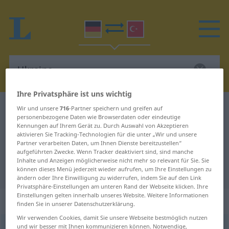
Ihre Privatsphäre ist uns wichtig
Deutsch-Türkisch Wörterbuch
Ukraine
Wir und unsere
716
-Partner speichern und greifen auf
personenbezogene Daten wie Browserdaten oder eindeutige
Deutsch-Türkisch Übersetzung für
Kennungen auf Ihrem Gerät zu. Durch Auswahl von Akzeptieren
aktivieren Sie Tracking-Technologien für die unter „Wir und unsere
"Ukraine"
Partner verarbeiten Daten, um Ihnen Dienste bereitzustellen“
aufgeführten Zwecke. Wenn Tracker deaktiviert sind, sind manche
Inhalte und Anzeigen möglicherweise nicht mehr so relevant für Sie. Sie
"Ukraine" Türkisch Übersetzung
können dieses Menü jederzeit wieder aufrufen, um Ihre Einstellungen zu
ändern oder Ihre Einwilligung zu widerrufen, indem Sie auf den Link
Privatsphäre-Einstellungen am unteren Rand der Webseite klicken. Ihre
Einstellungen gelten innerhalb unseres Website. Weitere Informationen
„Ukraine“
: weiblich
finden Sie in unserer Datenschutzerklärung.
Wir verwenden Cookies, damit Sie unsere Webseite bestmöglich nutzen
und wir besser mit Ihnen kommunizieren können. Notwendige,
Ukraine
f