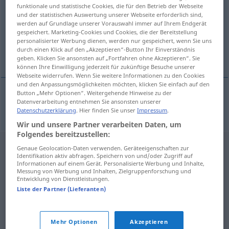
funktionale und statistische Cookies, die für den Betrieb der Webseite
und der statistischen Auswertung unserer Webseite erforderlich sind,
Übersicht aller Übersetzungen
werden auf Grundlage unserer Vorauswahl immer auf Ihrem Endgerät
(Für mehr Details die Übersetzung anklicken/antippen)
gespeichert. Marketing-Cookies und Cookies, die der Bereitstellung
personalisierter Werbung dienen, werden nur gespeichert, wenn Sie uns
durch einen Klick auf den „Akzeptieren“-Button Ihr Einverständnis
Ukrayna
geben. Klicken Sie ansonsten auf „Fortfahren ohne Akzeptieren“. Sie
können Ihre Einwilligung jederzeit für zukünftige Besuche unserer
Webseite widerrufen. Wenn Sie weitere Informationen zu den Cookies
und den Anpassungsmöglichkeiten möchten, klicken Sie einfach auf den
Button „Mehr Optionen“. Weitergehende Hinweise zu der
Datenverarbeitung entnehmen Sie ansonsten unserer
Ukrayna
Ukraine
Datenschutzerklärung
. Hier finden Sie unser
Impressum
.
Wir und unsere Partner verarbeiten Daten, um
Folgendes bereitzustellen:
Genaue Geolocation-Daten verwenden. Geräteeigenschaften zur
Identifikation aktiv abfragen. Speichern von und/oder Zugriff auf
Informationen auf einem Gerät. Personalisierte Werbung und Inhalte,
Messung von Werbung und Inhalten, Zielgruppenforschung und
Entwicklung von Dienstleistungen.
Liste der Partner (Lieferanten)
Mehr Optionen
Akzeptieren