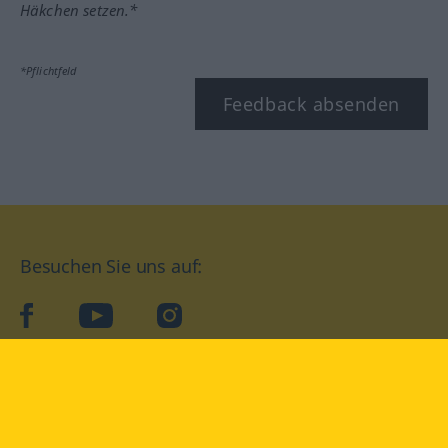
Häkchen setzen.*
*Pflichtfeld
Feedback absenden
Besuchen Sie uns auf:
facebook
YouTube
Instagram
Langenscheidt