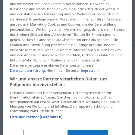
und wir besser mit Ihnen kommunizieren können. Notwendige,
funktionale und statistische Cookies, die für den Betrieb der Webseite
Übersicht aller Übersetzungen
und der statistischen Auswertung unserer Webseite erforderlich sind,
(Für mehr Details die Übersetzung anklicken/antippen)
werden auf Grundlage unserer Vorauswahl immer auf Ihrem Endgerät
gespeichert. Marketing-Cookies und Cookies, die der Bereitstellung
personalisierter Werbung dienen, werden nur gespeichert, wenn Sie uns
avuntu, teselli
durch einen Klick auf den „Akzeptieren“-Button Ihr Einverständnis
geben. Klicken Sie ansonsten auf „Fortfahren ohne Akzeptieren“. Sie
können Ihre Einwilligung jederzeit für zukünftige Besuche unserer
Webseite widerrufen. Wenn Sie weitere Informationen zu den Cookies
und den Anpassungsmöglichkeiten möchten, klicken Sie einfach auf den
Button „Mehr Optionen“. Weitergehende Hinweise zu der
avuntu
,
teselli
Trost
Datenverarbeitung entnehmen Sie ansonsten unserer
Datenschutzerklärung
. Hier finden Sie unser
Impressum
.
Wir und unsere Partner verarbeiten Daten, um
Folgendes bereitzustellen:
Beispielsätze für "Trost"
Genaue Geolocation-Daten verwenden. Geräteeigenschaften zur
Identifikation aktiv abfragen. Speichern von und/oder Zugriff auf
Informationen auf einem Gerät. Personalisierte Werbung und Inhalte,
Messung von Werbung und Inhalten, Zielgruppenforschung und
Entwicklung von Dienstleistungen.
jemandem Trost (Mut)
zusprechen
Liste der Partner (Lieferanten)
biri(si)ne
teselli
(cesaret)
verici
sözler
söylemek