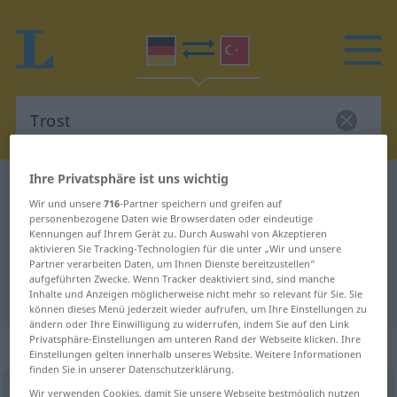
Ihre Privatsphäre ist uns wichtig
Deutsch-Türkisch Wörterbuch
Trost
Wir und unsere
716
-Partner speichern und greifen auf
Deutsch-Türkisch Übersetzung für
personenbezogene Daten wie Browserdaten oder eindeutige
Kennungen auf Ihrem Gerät zu. Durch Auswahl von Akzeptieren
"Trost"
aktivieren Sie Tracking-Technologien für die unter „Wir und unsere
Partner verarbeiten Daten, um Ihnen Dienste bereitzustellen“
aufgeführten Zwecke. Wenn Tracker deaktiviert sind, sind manche
"Trost" Türkisch Übersetzung
Inhalte und Anzeigen möglicherweise nicht mehr so relevant für Sie. Sie
können dieses Menü jederzeit wieder aufrufen, um Ihre Einstellungen zu
ändern oder Ihre Einwilligung zu widerrufen, indem Sie auf den Link
Privatsphäre-Einstellungen am unteren Rand der Webseite klicken. Ihre
„Trost“
: männlich
Einstellungen gelten innerhalb unseres Website. Weitere Informationen
finden Sie in unserer Datenschutzerklärung.
Trost
Wir verwenden Cookies, damit Sie unsere Webseite bestmöglich nutzen
m
<
-s
;
ohne pl
>