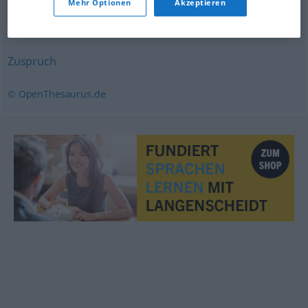
Mehr Optionen
Akzeptieren
Synonyme für "Trost"
Zuspruch
© OpenThesaurus.de