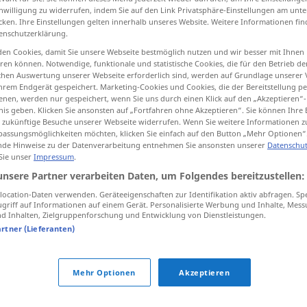
inwilligung zu widerrufen, indem Sie auf den Link Privatsphäre-Einstellungen am unt
cken. Ihre Einstellungen gelten innerhalb unseres Website. Weitere Informationen fin
enschutzerklärung.
en Cookies, damit Sie unsere Webseite bestmöglich nutzen und wir besser mit Ihnen
tippen)
en können. Notwendige, funktionale und statistische Cookies, die für den Betrieb d
ischen Auswertung unserer Webseite erforderlich sind, werden auf Grundlage unserer
hrem Endgerät gespeichert. Marketing-Cookies und Cookies, die der Bereitstellung per
nen, werden nur gespeichert, wenn Sie uns durch einen Klick auf den „Akzeptieren“-
nis geben. Klicken Sie ansonsten auf „Fortfahren ohne Akzeptieren“. Sie können Ihre 
ür zukünftige Besuche unserer Webseite widerrufen. Wenn Sie weitere Informationen 
assungsmöglichkeiten möchten, klicken Sie einfach auf den Button „Mehr Optionen“
de Hinweise zu der Datenverarbeitung entnehmen Sie ansonsten unserer
Datenschut
Teufel
 Sie unser
Impressum
.
unsere Partner verarbeiten Daten, um Folgendes bereitzustellen:
ocation-Daten verwenden. Geräteeigenschaften zur Identifikation aktiv abfragen. Sp
griff auf Informationen auf einem Gerät. Personalisierte Werbung und Inhalte, Mes
jemanden zum Teufel
jagen
 Inhalten, Zielgruppenforschung und Entwicklung von Dienstleistungen.
artner (Lieferanten)
der Teufel war
los
?
wer
(wo, was) zum Teufel …?
Mehr Optionen
Akzeptieren