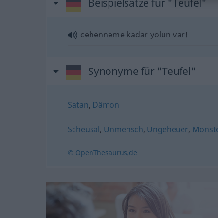
Beispielsätze für "Teufel"
cehenneme kadar yolun var!
Synonyme für "Teufel"
Satan
,
Dämon
Scheusal
,
Unmensch
,
Ungeheuer
,
Monste
© OpenThesaurus.de