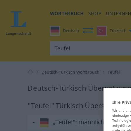
WÖRTERBUCH
SHOP
UNTERNE
Deutsch
Türkisch
Deutsch-Türkisch Wörterbuch
Teufel
Deutsch-Türkisch Übersetzung 
Ihre Priv
"Teufel" Türkisch Übersetzung
Wir und un
eindeutige 
„Teufel“
: männlich
Technologie
aufgeführte
mehr so rel