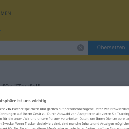
HMEN
Übersetzen
für "Teufel"
atsphäre ist uns wichtig
sere
716
-Partner speichern und greifen auf personenbezogene Daten wie Browserdat
Kennungen auf Ihrem Gerät zu. Durch Auswahl von Akzeptieren aktivieren Sie Trackin
n für die unter „Wir und unsere Partner verarbeiten Daten, um Ihnen Dienste bereitz
n Zwecke. Wenn Tracker deaktiviert sind, sind manche Inhalte und Anzeigen mögliche
evant für Sie. Sie können dieses Menü jederzeit wieder aufrufen, um Ihre Einstellung