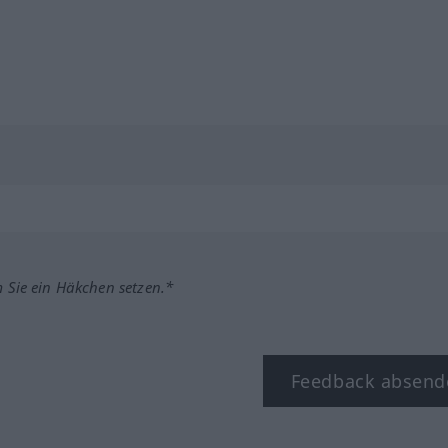
m Sie ein Häkchen setzen.*
Feedback absend