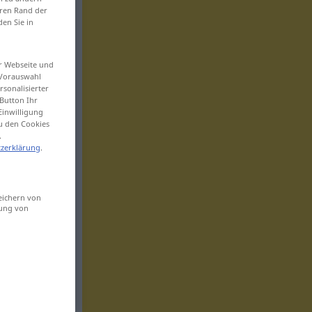
eren Rand der
den Sie in
er Webseite und
 Vorauswahl
sonalisierter
Button Ihr
Einwilligung
zu den Cookies
.
zerklärung
.
eichern von
sung von