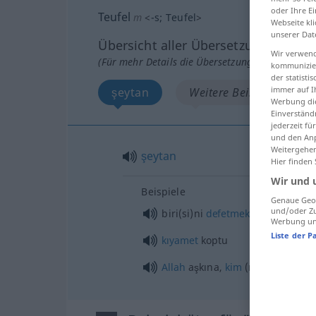
oder Ihre E
Teufel
m
<
-s
;
Teufel
>
Webseite kli
unserer Dat
Übersicht aller Übersetzungen
Wir verwend
(Für mehr Details die Übersetzung anklicken/an
kommunizier
der statist
immer auf I
şeytan
Weitere Beispiele...
Werbung die
Einverständ
jederzeit f
und den Anp
Weitergehen
şeytan
Hier finden
Wir und 
Beispiele
Genaue Geol
und/oder Zu
biri(si)ni
defetmek
Werbung und
Liste der P
kıyamet
koptu
Allah
aşkına,
kim
(nerede, ne) …