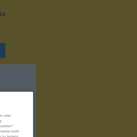
DE
en oder
g-
ustellen“
rweise nicht
en zu ändern