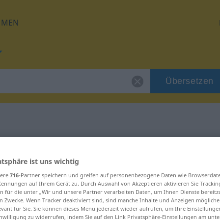
HMEN
Übersetzen
für "stillstehen"
atsphäre ist uns wichtig
zung
sere
716
-Partner speichern und greifen auf personenbezogene Daten wie Browserdat
Kennungen auf Ihrem Gerät zu. Durch Auswahl von Akzeptieren aktivieren Sie Trackin
n für die unter „Wir und unsere Partner verarbeiten Daten, um Ihnen Dienste bereitz
n Zwecke. Wenn Tracker deaktiviert sind, sind manche Inhalte und Anzeigen mögliche
Verb
evant für Sie. Sie können dieses Menü jederzeit wieder aufrufen, um Ihre Einstellung
inwilligung zu widerrufen, indem Sie auf den Link Privatsphäre-Einstellungen am unt