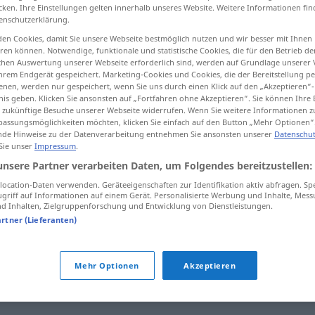
cken. Ihre Einstellungen gelten innerhalb unseres Website. Weitere Informationen fin
enschutzerklärung.
en Cookies, damit Sie unsere Webseite bestmöglich nutzen und wir besser mit Ihnen
en können. Notwendige, funktionale und statistische Cookies, die für den Betrieb d
tippen)
ischen Auswertung unserer Webseite erforderlich sind, werden auf Grundlage unserer
hrem Endgerät gespeichert. Marketing-Cookies und Cookies, die der Bereitstellung per
nen, werden nur gespeichert, wenn Sie uns durch einen Klick auf den „Akzeptieren“-
ak
nis geben. Klicken Sie ansonsten auf „Fortfahren ohne Akzeptieren“. Sie können Ihre 
ür zukünftige Besuche unserer Webseite widerrufen. Wenn Sie weitere Informationen 
assungsmöglichkeiten möchten, klicken Sie einfach auf den Button „Mehr Optionen“
de Hinweise zu der Datenverarbeitung entnehmen Sie ansonsten unserer
Datenschut
 Sie unser
Impressum
.
stillstehen
unsere Partner verarbeiten Daten, um Folgendes bereitzustellen:
ocation-Daten verwenden. Geräteeigenschaften zur Identifikation aktiv abfragen. Sp
griff auf Informationen auf einem Gerät. Personalisierte Werbung und Inhalte, Mes
 Inhalten, Zielgruppenforschung und Entwicklung von Dienstleistungen.
stillstehen
(≈ stehen bleiben)
artner (Lieferanten)
Mehr Optionen
Akzeptieren