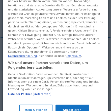
und wir besser mit Ihnen kommunizieren können. Notwendige,
funktionale und statistische Cookies, die für den Betrieb der Webseite
Übersicht aller Übersetzungen
und der statistischen Auswertung unserer Webseite erforderlich sind,
werden auf Grundlage unserer Vorauswahl immer auf Ihrem Endgerät
(Für mehr Details die Übersetzung anklicken/antippen)
gespeichert. Marketing-Cookies und Cookies, die der Bereitstellung
personalisierter Werbung dienen, werden nur gespeichert, wenn Sie uns
ayakta, dik
durch einen Klick auf den „Akzeptieren“-Button Ihr Einverständnis
geben. Klicken Sie ansonsten auf „Fortfahren ohne Akzeptieren“. Sie
können Ihre Einwilligung jederzeit für zukünftige Besuche unserer
Webseite widerrufen. Wenn Sie weitere Informationen zu den Cookies
und den Anpassungsmöglichkeiten möchten, klicken Sie einfach auf den
Button „Mehr Optionen“. Weitergehende Hinweise zu der
ayakta
,
dik
stehend
Datenverarbeitung entnehmen Sie ansonsten unserer
Datenschutzerklärung
. Hier finden Sie unser
Impressum
.
Wir und unsere Partner verarbeiten Daten, um
Folgendes bereitzustellen:
Genaue Geolocation-Daten verwenden. Geräteeigenschaften zur
Beispielsätze für "stehend"
Identifikation aktiv abfragen. Speichern von und/oder Zugriff auf
Informationen auf einem Gerät. Personalisierte Werbung und Inhalte,
Messung von Werbung und Inhalten, Zielgruppenforschung und
Entwicklung von Dienstleistungen.
allein
stehend
Liste der Partner (Lieferanten)
müstakil
Mehr Optionen
Akzeptieren