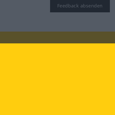
Feedback absenden
Besuchen Sie uns auf:
facebook
YouTube
Instagram
Langenscheidt
NUTZUNGSBEDINGUNGEN