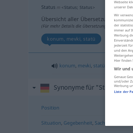
Webseite kli
Status
m
<
Status
;
Status
>
unserer Dat
Wir verwend
Übersicht aller Übersetzungen
kommunizier
der statist
(Für mehr Details die Übersetzung anklicken/an
immer auf I
Werbung die
konum, mevki, statü
Einverständ
jederzeit f
und den Anp
Weitergehen
Hier finden
konum
,
mevki
,
statü
Wir und 
Genaue Geol
und/oder Zu
Synonyme für "Status"
Werbung und
Liste der P
Position
Situation
,
Gegebenheit
,
Sachverhalt
,
Fall
,