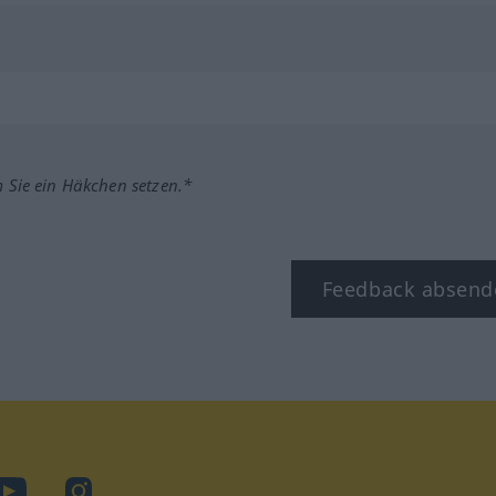
m Sie ein Häkchen setzen.*
Feedback absend
ook
YouTube
Instagram