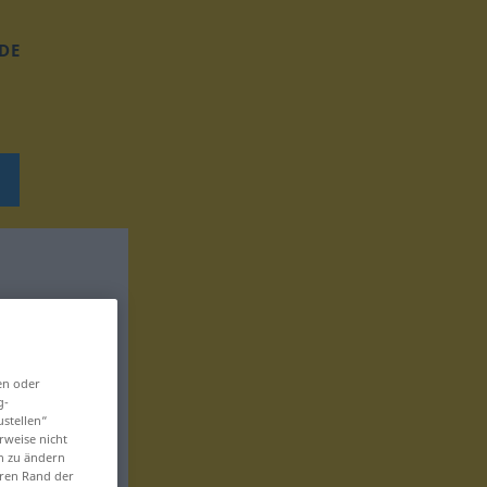
DE
en oder
g-
ustellen“
rweise nicht
en zu ändern
eren Rand der