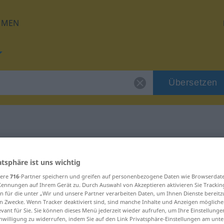
HMEN
Übersetzen
für "Status"
atsphäre ist uns wichtig
sere
716
-Partner speichern und greifen auf personenbezogene Daten wie Browserdat
Kennungen auf Ihrem Gerät zu. Durch Auswahl von Akzeptieren aktivieren Sie Trackin
n für die unter „Wir und unsere Partner verarbeiten Daten, um Ihnen Dienste bereitz
n Zwecke. Wenn Tracker deaktiviert sind, sind manche Inhalte und Anzeigen mögliche
evant für Sie. Sie können dieses Menü jederzeit wieder aufrufen, um Ihre Einstellung
inwilligung zu widerrufen, indem Sie auf den Link Privatsphäre-Einstellungen am unt