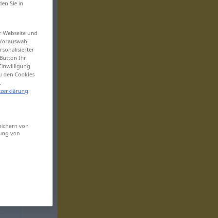
den Sie in
er Webseite und
 Vorauswahl
sonalisierter
Button Ihr
Einwilligung
zu den Cookies
.
zerklärung
.
eichern von
sung von