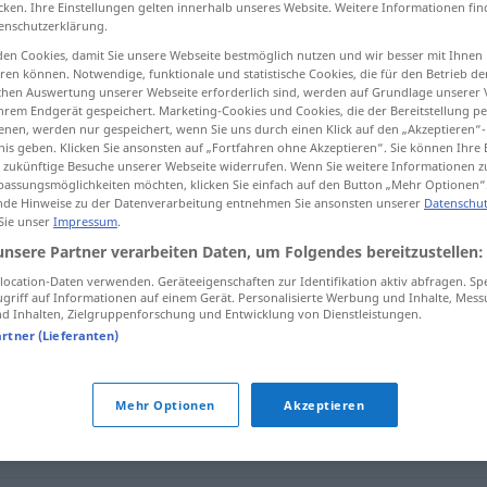
cken. Ihre Einstellungen gelten innerhalb unseres Website. Weitere Informationen fin
enschutzerklärung.
en Cookies, damit Sie unsere Webseite bestmöglich nutzen und wir besser mit Ihnen
en können. Notwendige, funktionale und statistische Cookies, die für den Betrieb d
ischen Auswertung unserer Webseite erforderlich sind, werden auf Grundlage unserer
tippen)
hrem Endgerät gespeichert. Marketing-Cookies und Cookies, die der Bereitstellung per
nen, werden nur gespeichert, wenn Sie uns durch einen Klick auf den „Akzeptieren“-
nis geben. Klicken Sie ansonsten auf „Fortfahren ohne Akzeptieren“. Sie können Ihre 
ür zukünftige Besuche unserer Webseite widerrufen. Wenn Sie weitere Informationen 
assungsmöglichkeiten möchten, klicken Sie einfach auf den Button „Mehr Optionen“
de Hinweise zu der Datenverarbeitung entnehmen Sie ansonsten unserer
Datenschut
 Sie unser
Impressum
.
Status
sozialer
unsere Partner verarbeiten Daten, um Folgendes bereitzustellen:
ocation-Daten verwenden. Geräteeigenschaften zur Identifikation aktiv abfragen. Sp
griff auf Informationen auf einem Gerät. Personalisierte Werbung und Inhalte, Mes
 Inhalten, Zielgruppenforschung und Entwicklung von Dienstleistungen.
artner (Lieferanten)
Mehr Optionen
Akzeptieren
Konstellation
,
Umstand
,
Zustand
,
Kontext
,
Lage