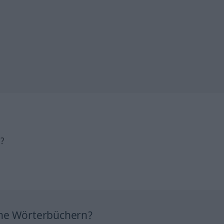
h?
ine Wörterbüchern?