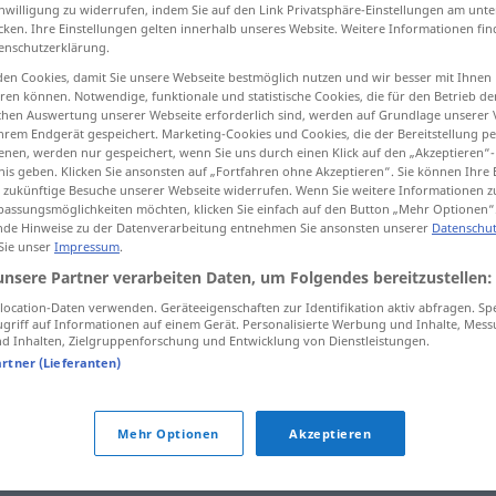
inwilligung zu widerrufen, indem Sie auf den Link Privatsphäre-Einstellungen am unt
cken. Ihre Einstellungen gelten innerhalb unseres Website. Weitere Informationen fin
enschutzerklärung.
en Cookies, damit Sie unsere Webseite bestmöglich nutzen und wir besser mit Ihnen
tippen)
en können. Notwendige, funktionale und statistische Cookies, die für den Betrieb d
ischen Auswertung unserer Webseite erforderlich sind, werden auf Grundlage unserer
hrem Endgerät gespeichert. Marketing-Cookies und Cookies, die der Bereitstellung per
nen, werden nur gespeichert, wenn Sie uns durch einen Klick auf den „Akzeptieren“-
nis geben. Klicken Sie ansonsten auf „Fortfahren ohne Akzeptieren“. Sie können Ihre 
ür zukünftige Besuche unserer Webseite widerrufen. Wenn Sie weitere Informationen 
assungsmöglichkeiten möchten, klicken Sie einfach auf den Button „Mehr Optionen“
de Hinweise zu der Datenverarbeitung entnehmen Sie ansonsten unserer
Datenschut
Standpunkt
 Sie unser
Impressum
.
unsere Partner verarbeiten Daten, um Folgendes bereitzustellen:
ocation-Daten verwenden. Geräteeigenschaften zur Identifikation aktiv abfragen. Sp
griff auf Informationen auf einem Gerät. Personalisierte Werbung und Inhalte, Mes
i görüşünde
den Standpunkt
vertreten
, auf dem
 Inhalten, Zielgruppenforschung und Entwicklung von Dienstleistungen.
Standpunkt
stehen
(, dass)
artner (Lieferanten)
Mehr Optionen
Akzeptieren
"