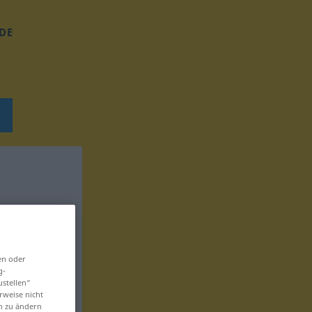
DE
en oder
g-
ustellen“
rweise nicht
en zu ändern