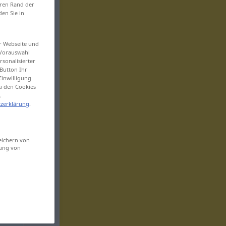
eren Rand der
den Sie in
er Webseite und
 Vorauswahl
sonalisierter
Button Ihr
Einwilligung
zu den Cookies
.
zerklärung
.
eichern von
sung von