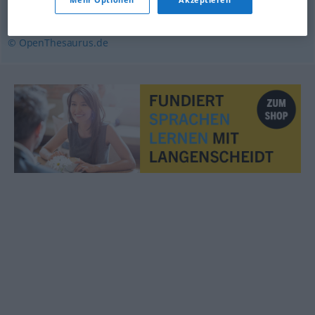
Nationalität
© OpenThesaurus.de