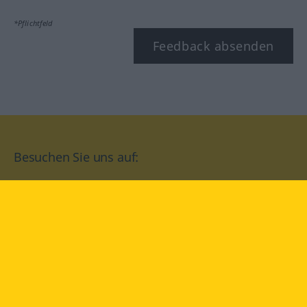
*Pflichtfeld
Feedback absenden
Besuchen Sie uns auf:
facebook
YouTube
Instagram
Langenscheidt