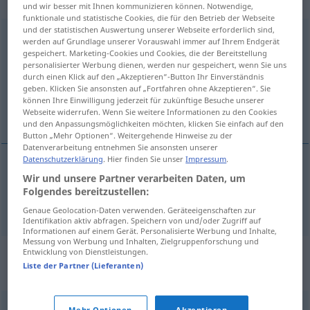
„Staatsangehörigkeit“
: weiblich
und wir besser mit Ihnen kommunizieren können. Notwendige,
funktionale und statistische Cookies, die für den Betrieb der Webseite
und der statistischen Auswertung unserer Webseite erforderlich sind,
Staatsangehörigkeit
f
<
Staatsangehörigkeit
;
-en
>
werden auf Grundlage unserer Vorauswahl immer auf Ihrem Endgerät
gespeichert. Marketing-Cookies und Cookies, die der Bereitstellung
Übersicht aller Übersetzungen
personalisierter Werbung dienen, werden nur gespeichert, wenn Sie uns
durch einen Klick auf den „Akzeptieren“-Button Ihr Einverständnis
(Für mehr Details die Übersetzung anklicken/antippen)
geben. Klicken Sie ansonsten auf „Fortfahren ohne Akzeptieren“. Sie
können Ihre Einwilligung jederzeit für zukünftige Besuche unserer
uyruk, tabiyet, vatandaşlık
Webseite widerrufen. Wenn Sie weitere Informationen zu den Cookies
und den Anpassungsmöglichkeiten möchten, klicken Sie einfach auf den
Button „Mehr Optionen“. Weitergehende Hinweise zu der
Datenverarbeitung entnehmen Sie ansonsten unserer
Datenschutzerklärung
. Hier finden Sie unser
Impressum
.
Wir und unsere Partner verarbeiten Daten, um
uyruk
, tabiyet,
vatandaşlık
Staatsangehörigkeit
Folgendes bereitzustellen:
Genaue Geolocation-Daten verwenden. Geräteeigenschaften zur
Identifikation aktiv abfragen. Speichern von und/oder Zugriff auf
Informationen auf einem Gerät. Personalisierte Werbung und Inhalte,
Messung von Werbung und Inhalten, Zielgruppenforschung und
Synonyme für
Entwicklung von Dienstleistungen.
Liste der Partner (Lieferanten)
"Staatsangehörigkeit"
Mehr Optionen
Akzeptieren