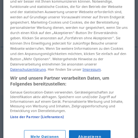
und wir besser mit Ihnen kommunizieren können. Notwendige,
funktionale und statistische Cookies, die für den Betrieb der Webseite
Übersicht aller Übersetzungen
und der statistischen Auswertung unserer Webseite erforderlich sind,
werden auf Grundlage unserer Vorauswahl immer auf Ihrem Endgerät
(Für mehr Details die Übersetzung anklicken/antippen)
gespeichert. Marketing-Cookies und Cookies, die der Bereitstellung
personalisierter Werbung dienen, werden nur gespeichert, wenn Sie uns
sudan ucuz
durch einen Klick auf den „Akzeptieren“-Button Ihr Einverständnis
geben. Klicken Sie ansonsten auf „Fortfahren ohne Akzeptieren“. Sie
können Ihre Einwilligung jederzeit für zukünftige Besuche unserer
Webseite widerrufen. Wenn Sie weitere Informationen zu den Cookies
und den Anpassungsmöglichkeiten möchten, klicken Sie einfach auf den
Button „Mehr Optionen“. Weitergehende Hinweise zu der
sudan
ucuz
spottbillig
Datenverarbeitung entnehmen Sie ansonsten unserer
Datenschutzerklärung
. Hier finden Sie unser
Impressum
.
Wir und unsere Partner verarbeiten Daten, um
Folgendes bereitzustellen:
Synonyme für "spottbillig"
Genaue Geolocation-Daten verwenden. Geräteeigenschaften zur
Identifikation aktiv abfragen. Speichern von und/oder Zugriff auf
Informationen auf einem Gerät. Personalisierte Werbung und Inhalte,
Messung von Werbung und Inhalten, Zielgruppenforschung und
preiswert
,
günstig
,
preisgünstig
,
erschwinglich
,
billig
Entwicklung von Dienstleistungen.
(preiswert) (Hauptform)
,
kostengünstig
Liste der Partner (Lieferanten)
© OpenThesaurus.de
Mehr Optionen
Akzeptieren