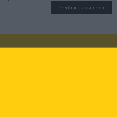
Feedback absenden
Besuchen Sie uns auf:
facebook
YouTube
Instagram
Langenscheidt
NUTZUNGSBEDINGUNGEN