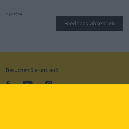
*Pflichtfeld
Feedback absenden
Besuchen Sie uns auf:
facebook
YouTube
Instagram
Langenscheidt