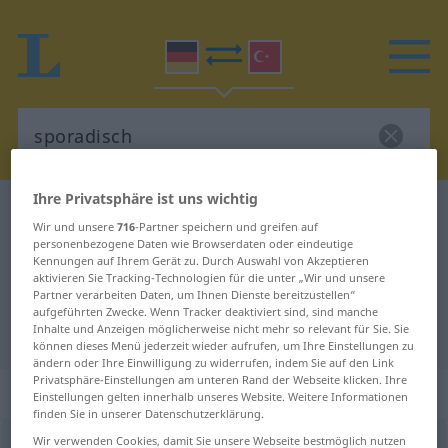
Ihre Privatsphäre ist uns wichtig
Deutsch-Türkisch Wörterbuch
sporadisch
Wir und unsere
716
-Partner speichern und greifen auf
Deutsch-Türkisch Übersetzung für
personenbezogene Daten wie Browserdaten oder eindeutige
Kennungen auf Ihrem Gerät zu. Durch Auswahl von Akzeptieren
"sporadisch"
aktivieren Sie Tracking-Technologien für die unter „Wir und unsere
Partner verarbeiten Daten, um Ihnen Dienste bereitzustellen“
aufgeführten Zwecke. Wenn Tracker deaktiviert sind, sind manche
Inhalte und Anzeigen möglicherweise nicht mehr so relevant für Sie. Sie
"sporadisch" Türkisch Übersetzung
können dieses Menü jederzeit wieder aufrufen, um Ihre Einstellungen zu
ändern oder Ihre Einwilligung zu widerrufen, indem Sie auf den Link
Privatsphäre-Einstellungen am unteren Rand der Webseite klicken. Ihre
„sporadisch“
: Adjektiv, adjektivisch
Einstellungen gelten innerhalb unseres Website. Weitere Informationen
finden Sie in unserer Datenschutzerklärung.
Wir verwenden Cookies, damit Sie unsere Webseite bestmöglich nutzen
sporadisch
adj