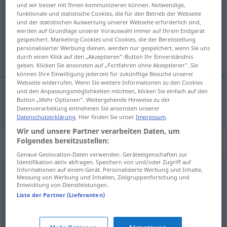
und wir besser mit Ihnen kommunizieren können. Notwendige,
funktionale und statistische Cookies, die für den Betrieb der Webseite
Übersicht aller Übersetzungen
und der statistischen Auswertung unserer Webseite erforderlich sind,
(Für mehr Details die Übersetzung anklicken/antippen)
werden auf Grundlage unserer Vorauswahl immer auf Ihrem Endgerät
gespeichert. Marketing-Cookies und Cookies, die der Bereitstellung
personalisierter Werbung dienen, werden nur gespeichert, wenn Sie uns
seyrek
durch einen Klick auf den „Akzeptieren“-Button Ihr Einverständnis
geben. Klicken Sie ansonsten auf „Fortfahren ohne Akzeptieren“. Sie
können Ihre Einwilligung jederzeit für zukünftige Besuche unserer
Webseite widerrufen. Wenn Sie weitere Informationen zu den Cookies
und den Anpassungsmöglichkeiten möchten, klicken Sie einfach auf den
Button „Mehr Optionen“. Weitergehende Hinweise zu der
seyrek
sporadisch
Datenverarbeitung entnehmen Sie ansonsten unserer
Datenschutzerklärung
. Hier finden Sie unser
Impressum
.
Wir und unsere Partner verarbeiten Daten, um
Folgendes bereitzustellen:
Synonyme für "sporadisch"
Genaue Geolocation-Daten verwenden. Geräteeigenschaften zur
Identifikation aktiv abfragen. Speichern von und/oder Zugriff auf
Informationen auf einem Gerät. Personalisierte Werbung und Inhalte,
mitunter
,
vereinzelt
,
zeitweise
,
manchmal (Hauptform)
,
Messung von Werbung und Inhalten, Zielgruppenforschung und
Entwicklung von Dienstleistungen.
zuweilen
,
verschiedentlich
,
zeitweilig
,
stellenweise
,
öfters
Liste der Partner (Lieferanten)
(ugs.)
,
unregelmäßig
,
(etwas kann) durchaus
,
gelegentlich