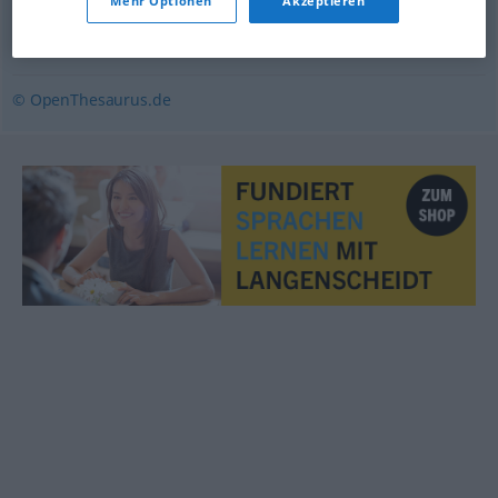
Mehr Optionen
Akzeptieren
unbeständig
,
sprunghaft
,
flüchtig
,
unstet
© OpenThesaurus.de