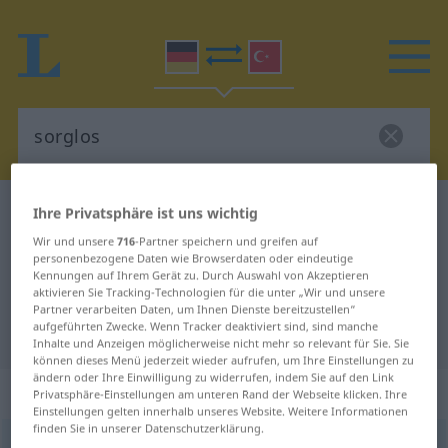
Deutsch-Türkisch Wörterbuch
sorglos
Ihre Privatsphäre ist uns wichtig
Deutsch-Türkisch Übersetzung für
Wir und unsere
716
-Partner speichern und greifen auf
personenbezogene Daten wie Browserdaten oder eindeutige
"sorglos"
Kennungen auf Ihrem Gerät zu. Durch Auswahl von Akzeptieren
aktivieren Sie Tracking-Technologien für die unter „Wir und unsere
Partner verarbeiten Daten, um Ihnen Dienste bereitzustellen“
aufgeführten Zwecke. Wenn Tracker deaktiviert sind, sind manche
"sorglos" Türkisch Übersetzung
Inhalte und Anzeigen möglicherweise nicht mehr so relevant für Sie. Sie
können dieses Menü jederzeit wieder aufrufen, um Ihre Einstellungen zu
ändern oder Ihre Einwilligung zu widerrufen, indem Sie auf den Link
„sorglos“
: Adjektiv, adjektivisch
Privatsphäre-Einstellungen am unteren Rand der Webseite klicken. Ihre
Einstellungen gelten innerhalb unseres Website. Weitere Informationen
finden Sie in unserer Datenschutzerklärung.
sorglos
adj