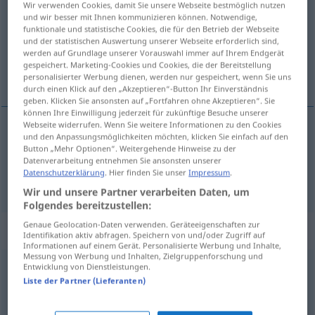
Wir verwenden Cookies, damit Sie unsere Webseite bestmöglich nutzen
und wir besser mit Ihnen kommunizieren können. Notwendige,
Übersicht aller Übersetzungen
funktionale und statistische Cookies, die für den Betrieb der Webseite
und der statistischen Auswertung unserer Webseite erforderlich sind,
(Für mehr Details die Übersetzung anklicken/antippen)
werden auf Grundlage unserer Vorauswahl immer auf Ihrem Endgerät
gespeichert. Marketing-Cookies und Cookies, die der Bereitstellung
dertsiz, dikkatsiz, umursamaz
personalisierter Werbung dienen, werden nur gespeichert, wenn Sie uns
durch einen Klick auf den „Akzeptieren“-Button Ihr Einverständnis
geben. Klicken Sie ansonsten auf „Fortfahren ohne Akzeptieren“. Sie
können Ihre Einwilligung jederzeit für zukünftige Besuche unserer
Webseite widerrufen. Wenn Sie weitere Informationen zu den Cookies
und den Anpassungsmöglichkeiten möchten, klicken Sie einfach auf den
dertsiz
sorglos
Button „Mehr Optionen“. Weitergehende Hinweise zu der
Datenverarbeitung entnehmen Sie ansonsten unserer
Datenschutzerklärung
. Hier finden Sie unser
Impressum
.
dikkatsiz
, umursamaz
sorglos
(≈ nachlässig)
Wir und unsere Partner verarbeiten Daten, um
Folgendes bereitzustellen:
Genaue Geolocation-Daten verwenden. Geräteeigenschaften zur
Synonyme für "sorglos"
Identifikation aktiv abfragen. Speichern von und/oder Zugriff auf
Informationen auf einem Gerät. Personalisierte Werbung und Inhalte,
Messung von Werbung und Inhalten, Zielgruppenforschung und
Entwicklung von Dienstleistungen.
nachlässig
,
leichtsinnig
Liste der Partner (Lieferanten)
bedenkenlos
,
naiv
,
leichtgläubig
,
ahnungslos
,
arglos
,