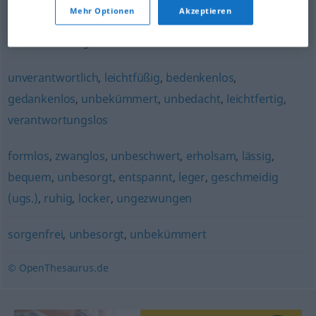
Mehr Optionen
Akzeptieren
unbekümmert
,
töricht
,
blauäugig
,
unbedarft
,
vertrauensselig
unverantwortlich
,
leichtfüßig
,
bedenkenlos
,
gedankenlos
,
unbekümmert
,
unbedacht
,
leichtfertig
,
verantwortungslos
formlos
,
zwanglos
,
unbeschwert
,
erholsam
,
lässig
,
bequem
,
unbesorgt
,
entspannt
,
leger
,
geschmeidig
(ugs.)
,
ruhig
,
locker
,
ungezwungen
sorgenfrei
,
unbesorgt
,
unbekümmert
© OpenThesaurus.de