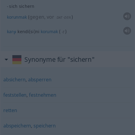
sich sichern
gegen, vor
korunmak
(
)
DAT
-DEN
karşı
kendi(si)ni
korumak
(
)
-E
Synonyme für "sichern"
absichern
,
absperren
feststellen
,
festnehmen
retten
abspeichern
,
speichern