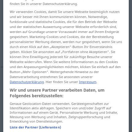
finden Sie in unserer Datenschutzerklärung.
Übersicht aller Übersetzungen
Wir verwenden Cookies, damit Sie unsere Webseite bestmöglich nutzen
und wir besser mit Ihnen kommunizieren können. Notwendige,
(Für mehr Details die Übersetzung anklicken/antippen)
funktionale und statistische Cookies, die für den Betrieb der Webseite
und der statistischen Auswertung unserer Webseite erforderlich sind,
emniyet/güvenlik altına almak,
werden auf Grundlage unserer Vorauswahl immer auf Ihrem Endgerät
sağlamlaştırmak, korumak
gespeichert. Marketing-Cookies und Cookies, die der Bereitstellung
personalisierter Werbung dienen, werden nur gespeichert, wenn Sie uns
durch einen Klick auf den „Akzeptieren“-Button Ihr Einverständnis
geben. Klicken Sie ansonsten auf „Fortfahren ohne Akzeptieren“. Sie
safe etmek
Weitere Beispiele...
können Ihre Einwilligung jederzeit für zukünftige Besuche unserer
Webseite widerrufen. Wenn Sie weitere Informationen zu den Cookies
und den Anpassungsmöglichkeiten möchten, klicken Sie einfach auf den
Button „Mehr Optionen“. Weitergehende Hinweise zu der
Datenverarbeitung entnehmen Sie ansonsten unserer
Datenschutzerklärung
. Hier finden Sie unser
Impressum
.
emniyet/güvenlik
altına
almak
sichern
Wir und unsere Partner verarbeiten Daten, um
Folgendes bereitzustellen:
sağlamlaştırmak
sichern
TECH
Genaue Geolocation-Daten verwenden. Geräteeigenschaften zur
Identifikation aktiv abfragen. Speichern von und/oder Zugriff auf
korumak
sichern
(≈ schützen)
Informationen auf einem Gerät. Personalisierte Werbung und Inhalte,
Messung von Werbung und Inhalten, Zielgruppenforschung und
Entwicklung von Dienstleistungen.
safe
etmek
sichern
IT
Liste der Partner (Lieferanten)