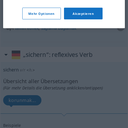
Beispiele
Mehr Optionen
Akzeptieren
sich
etwas
sichern
(
DAT
)
bş-i
temin
etmek
,
sağlama
bağlamak
„sichern“
: reflexives Verb
sichern
v/r
<
h.
>
Übersicht aller Übersetzungen
(Für mehr Details die Übersetzung anklicken/antippen)
korunmak...
Beispiele