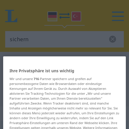
Deutsch-Türkisch Wörterbuch
sichern
Deutsch-Türkisch Übersetzung für
Ihre Privatsphäre ist uns wichtig
"sichern"
Wir und unsere
716
-Partner speichern und greifen auf
personenbezogene Daten wie Browserdaten oder eindeutige
Kennungen auf Ihrem Gerät zu. Durch Auswahl von Akzeptieren
aktivieren Sie Tracking-Technologien für die unter „Wir und unsere
"sichern" Türkisch Übersetzung
Partner verarbeiten Daten, um Ihnen Dienste bereitzustellen“
aufgeführten Zwecke. Wenn Tracker deaktiviert sind, sind manche
Inhalte und Anzeigen möglicherweise nicht mehr so relevant für Sie. Sie
„sichern“
: transitives Verb
können dieses Menü jederzeit wieder aufrufen, um Ihre Einstellungen zu
ändern oder Ihre Einwilligung zu widerrufen, indem Sie auf den Link
Privatsphäre-Einstellungen am unteren Rand der Webseite klicken. Ihre
sichern
Einstellungen gelten innerhalb unseres Website. Weitere Informationen
v/t
<
h.
>