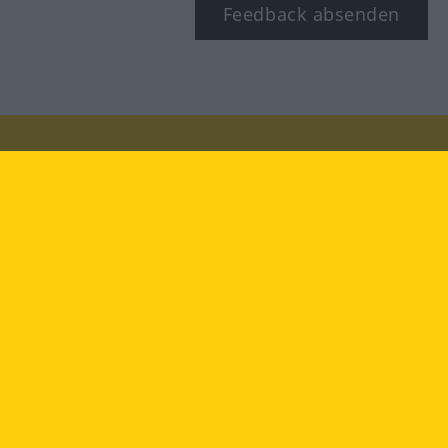
Feedback absenden
Besuchen Sie uns auf:
facebook
YouTube
Instagram
Langenscheidt
NUTZUNGSBEDINGUNGEN
DATENSCHUTZBESTIMMUNGEN