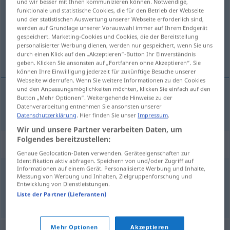
und wir besser mit Ihnen kommunizieren können. Notwendige,
funktionale und statistische Cookies, die für den Betrieb der Webseite
Übersicht aller Übersetzungen
und der statistischen Auswertung unserer Webseite erforderlich sind,
werden auf Grundlage unserer Vorauswahl immer auf Ihrem Endgerät
(Für mehr Details die Übersetzung anklicken/antippen)
gespeichert. Marketing-Cookies und Cookies, die der Bereitstellung
personalisierter Werbung dienen, werden nur gespeichert, wenn Sie uns
acılı, gözyaşı dolu
durch einen Klick auf den „Akzeptieren“-Button Ihr Einverständnis
geben. Klicken Sie ansonsten auf „Fortfahren ohne Akzeptieren“. Sie
können Ihre Einwilligung jederzeit für zukünftige Besuche unserer
Webseite widerrufen. Wenn Sie weitere Informationen zu den Cookies
und den Anpassungsmöglichkeiten möchten, klicken Sie einfach auf den
Button „Mehr Optionen“. Weitergehende Hinweise zu der
acılı
,
gözyaşı
dolu
schnulzig
Datenverarbeitung entnehmen Sie ansonsten unserer
Datenschutzerklärung
. Hier finden Sie unser
Impressum
.
Wir und unsere Partner verarbeiten Daten, um
Folgendes bereitzustellen:
Synonyme für "schnulzig"
Genaue Geolocation-Daten verwenden. Geräteeigenschaften zur
Identifikation aktiv abfragen. Speichern von und/oder Zugriff auf
Informationen auf einem Gerät. Personalisierte Werbung und Inhalte,
Messung von Werbung und Inhalten, Zielgruppenforschung und
rührselig
Entwicklung von Dienstleistungen.
Liste der Partner (Lieferanten)
© OpenThesaurus.de
Mehr Optionen
Akzeptieren