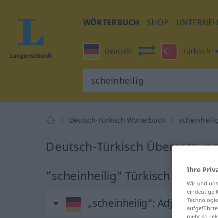
WÖRTERBUCH
SHOP
UNTERNE
Deutsch
Türkisch
Deutsch-Türkisch Wörterbuch
scheinheili
Deutsch-Türkisch Übersetzung 
Ihre Priv
"scheinheilig" Türkisch Überse
Wir und un
eindeutige 
„scheinheilig“
: Adjektiv, adj
Technologie
aufgeführte
mehr so rel