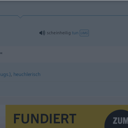
scheinheilig
tun
UMG
"
(ugs.)
,
heuchlerisch