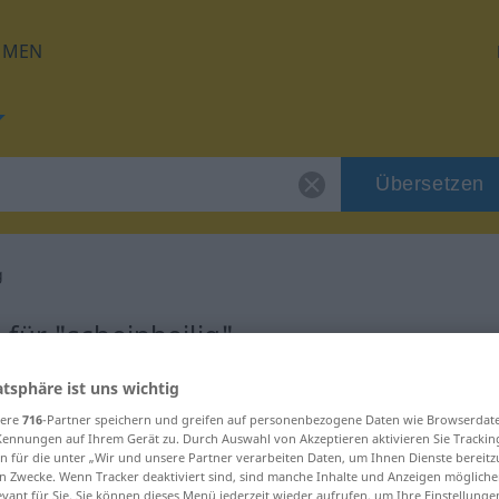
HMEN
Übersetzen
g
für "scheinheilig"
atsphäre ist uns wichtig
tzung
sere
716
-Partner speichern und greifen auf personenbezogene Daten wie Browserdat
Kennungen auf Ihrem Gerät zu. Durch Auswahl von Akzeptieren aktivieren Sie Trackin
ektivisch
n für die unter „Wir und unsere Partner verarbeiten Daten, um Ihnen Dienste bereitz
n Zwecke. Wenn Tracker deaktiviert sind, sind manche Inhalte und Anzeigen mögliche
evant für Sie. Sie können dieses Menü jederzeit wieder aufrufen, um Ihre Einstellung