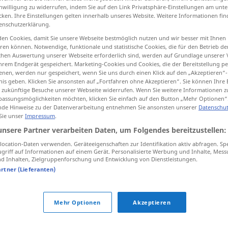
inwilligung zu widerrufen, indem Sie auf den Link Privatsphäre-Einstellungen am unt
cken. Ihre Einstellungen gelten innerhalb unseres Website. Weitere Informationen fin
enschutzerklärung.
en Cookies, damit Sie unsere Webseite bestmöglich nutzen und wir besser mit Ihnen
tippen)
en können. Notwendige, funktionale und statistische Cookies, die für den Betrieb d
ischen Auswertung unserer Webseite erforderlich sind, werden auf Grundlage unserer
hrem Endgerät gespeichert. Marketing-Cookies und Cookies, die der Bereitstellung per
nen, werden nur gespeichert, wenn Sie uns durch einen Klick auf den „Akzeptieren“-
nis geben. Klicken Sie ansonsten auf „Fortfahren ohne Akzeptieren“. Sie können Ihre 
ür zukünftige Besuche unserer Webseite widerrufen. Wenn Sie weitere Informationen 
assungsmöglichkeiten möchten, klicken Sie einfach auf den Button „Mehr Optionen“
de Hinweise zu der Datenverarbeitung entnehmen Sie ansonsten unserer
Datenschut
scheinheilig
 Sie unser
Impressum
.
unsere Partner verarbeiten Daten, um Folgendes bereitzustellen:
ocation-Daten verwenden. Geräteeigenschaften zur Identifikation aktiv abfragen. Sp
griff auf Informationen auf einem Gerät. Personalisierte Werbung und Inhalte, Mes
 Inhalten, Zielgruppenforschung und Entwicklung von Dienstleistungen.
artner (Lieferanten)
Mehr Optionen
Akzeptieren
tippen)