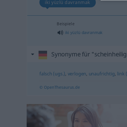
iki yüzlü davranmak
Beispiele
iki
yüzlü
davranmak
Synonyme für "scheinheilig
falsch (ugs.)
,
verlogen
,
unaufrichtig
,
link 
© OpenThesaurus.de