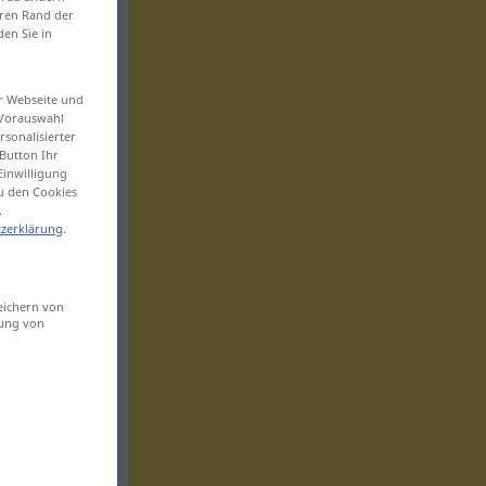
eren Rand der
den Sie in
er Webseite und
 Vorauswahl
sonalisierter
Button Ihr
Einwilligung
zu den Cookies
.
zerklärung
.
eichern von
sung von