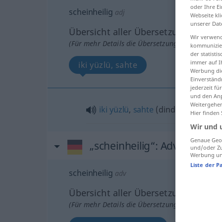
oder Ihre E
scheinheilig
adj
Webseite kli
unserer Dat
Übersicht aller Übersetzungen
Wir verwend
(Für mehr Details die Übersetzung anklicken/an
kommunizier
der statist
immer auf I
iki yüzlü, sahte
Werbung die
Einverständ
jederzeit f
und den Anp
Weitergehen
iki
yüzlü
,
sahte
(dindar)
Hier finden
Wir und 
Genaue Geol
„scheinheilig“
: Adverb
und/oder Zu
Werbung und
Liste der P
scheinheilig
adv
Übersicht aller Übersetzungen
(Für mehr Details die Übersetzung anklicken/an