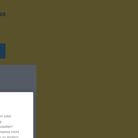
DE
en oder
g-
ustellen“
rweise nicht
en zu ändern