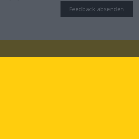
Feedback absenden
Besuchen Sie uns auf:
facebook
YouTube
Instagram
Langenscheidt
NUTZUNGSBEDINGUNGEN