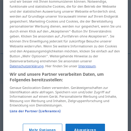
und wir besser mit Ihnen kommunizieren können. Notwendige,
funktionale und statistische Cookies, die für den Betrieb der Webseite
Ruhelosigkeit
f
<
Ruhelosigkeit
;
ohne pl
>
und der statistischen Auswertung unserer Webseite erforderlich sind,
werden auf Grundlage unserer Vorauswahl immer auf Ihrem Endgerät
Übersicht aller Übersetzungen
gespeichert. Marketing-Cookies und Cookies, die der Bereitstellung
personalisierter Werbung dienen, werden nur gespeichert, wenn Sie uns
(Für mehr Details die Übersetzung anklicken/antippen)
durch einen Klick auf den „Akzeptieren“-Button Ihr Einverständnis
geben. Klicken Sie ansonsten auf „Fortfahren ohne Akzeptieren“. Sie
huzursuzluk, gerginlik
können Ihre Einwilligung jederzeit für zukünftige Besuche unserer
Webseite widerrufen. Wenn Sie weitere Informationen zu den Cookies
und den Anpassungsmöglichkeiten möchten, klicken Sie einfach auf den
Button „Mehr Optionen“. Weitergehende Hinweise zu der
Datenverarbeitung entnehmen Sie ansonsten unserer
Datenschutzerklärung
. Hier finden Sie unser
Impressum
.
huzursuzluk
,
gerginlik
Ruhelosigkeit
Wir und unsere Partner verarbeiten Daten, um
Folgendes bereitzustellen:
Genaue Geolocation-Daten verwenden. Geräteeigenschaften zur
Synonyme für "Ruhelosigkeit"
Identifikation aktiv abfragen. Speichern von und/oder Zugriff auf
Informationen auf einem Gerät. Personalisierte Werbung und Inhalte,
Messung von Werbung und Inhalten, Zielgruppenforschung und
Entwicklung von Dienstleistungen.
Hektik
Liste der Partner (Lieferanten)
© OpenThesaurus.de
Mehr Optionen
Akzeptieren