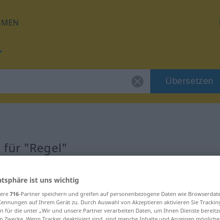
HMEN
Übersetzen
 für "Regel"
atsphäre ist uns wichtig
sere
716
-Partner speichern und greifen auf personenbezogene Daten wie Browserdat
Kennungen auf Ihrem Gerät zu. Durch Auswahl von Akzeptieren aktivieren Sie Trackin
n für die unter „Wir und unsere Partner verarbeiten Daten, um Ihnen Dienste bereitz
n Zwecke. Wenn Tracker deaktiviert sind, sind manche Inhalte und Anzeigen mögliche