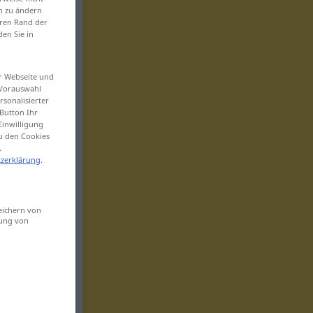
en zu ändern
eren Rand der
den Sie in
er Webseite und
 Vorauswahl
sonalisierter
Button Ihr
Einwilligung
zu den Cookies
.
zerklärung
.
eichern von
sung von