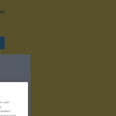
DE
en oder
g-
ustellen“
rweise nicht