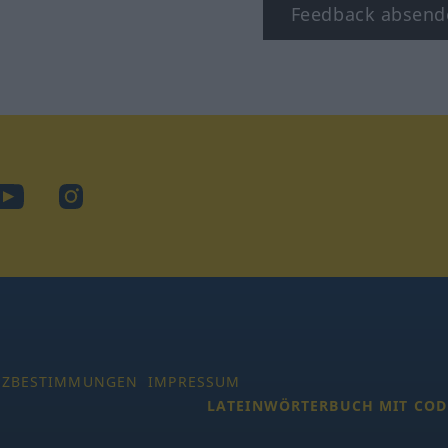
Feedback absend
ook
YouTube
Instagram
TZBESTIMMUNGEN
IMPRESSUM
LATEINWÖRTERBUCH MIT COD