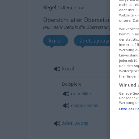
mehr so rel
Regel
f
<
Regel
;
-n
>
oder Ihre E
Webseite kli
Übersicht aller Übersetzungen
unserer Dat
(Für mehr Details die Übersetzung anklicken/an
Wir verwend
kommunizier
der statist
kural
âdet, aybaşı
immer auf I
Werbung die
Einverständ
jederzeit f
und den Anp
kural
Weitergehen
Hier finden
Beispiele
Wir und 
genellikle
Genaue Geol
und/oder Zu
Werbung und
olağan
olmak
Liste der P
âdet
,
aybaşı