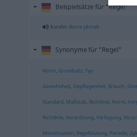
Beispielsätze für "Regel"
kuralın
dışına
çıkmak
Synonyme für "Regel"
Norm
,
Grundsatz
,
Typ
Gewohnheit
,
Gepflogenheit
,
Brauch
,
Sitt
Standard
,
Maßstab
,
Richtlinie
,
Norm
,
Vor
Richtlinie
,
Verordnung
,
Verfügung
,
Vorsc
Menstruation
,
Regelblutung
,
Periode
,
Zyk