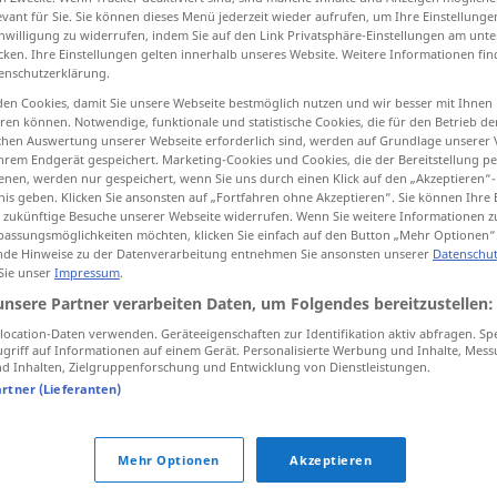
evant für Sie. Sie können dieses Menü jederzeit wieder aufrufen, um Ihre Einstellung
inwilligung zu widerrufen, indem Sie auf den Link Privatsphäre-Einstellungen am unt
cken. Ihre Einstellungen gelten innerhalb unseres Website. Weitere Informationen fin
enschutzerklärung.
tippen)
en Cookies, damit Sie unsere Webseite bestmöglich nutzen und wir besser mit Ihnen
en können. Notwendige, funktionale und statistische Cookies, die für den Betrieb d
ischen Auswertung unserer Webseite erforderlich sind, werden auf Grundlage unserer
hrem Endgerät gespeichert. Marketing-Cookies und Cookies, die der Bereitstellung per
nen, werden nur gespeichert, wenn Sie uns durch einen Klick auf den „Akzeptieren“-
nis geben. Klicken Sie ansonsten auf „Fortfahren ohne Akzeptieren“. Sie können Ihre 
ür zukünftige Besuche unserer Webseite widerrufen. Wenn Sie weitere Informationen 
assungsmöglichkeiten möchten, klicken Sie einfach auf den Button „Mehr Optionen“
Regel
de Hinweise zu der Datenverarbeitung entnehmen Sie ansonsten unserer
Datenschut
 Sie unser
Impressum
.
unsere Partner verarbeiten Daten, um Folgendes bereitzustellen:
in der Regel
ocation-Daten verwenden. Geräteeigenschaften zur Identifikation aktiv abfragen. Sp
griff auf Informationen auf einem Gerät. Personalisierte Werbung und Inhalte, Mes
 Inhalten, Zielgruppenforschung und Entwicklung von Dienstleistungen.
die Regel
sein
artner (Lieferanten)
Regel
der Frau
Mehr Optionen
Akzeptieren