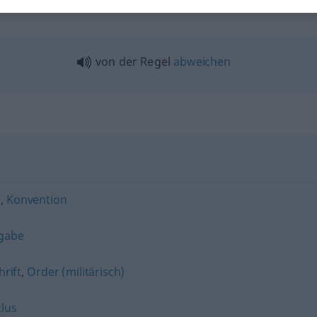
von der Regel
abweichen
e
,
Konvention
gabe
hrift
,
Order (militärisch)
lus