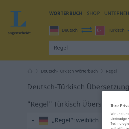
WÖRTERBUCH
SHOP
UNTERNE
Deutsch
Türkisch
Deutsch-Türkisch Wörterbuch
Regel
Deutsch-Türkisch Übersetzung
"Regel" Türkisch Übersetzung
Ihre Priv
Wir und un
„Regel“
: weiblich
eindeutige 
Technologie
aufgeführte