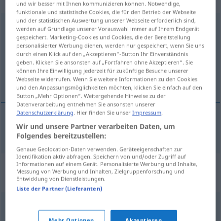
„Rahmenbedingungen“
und wir besser mit Ihnen kommunizieren können. Notwendige,
funktionale und statistische Cookies, die für den Betrieb der Webseite
und der statistischen Auswertung unserer Webseite erforderlich sind,
Rahmenbedingungen
werden auf Grundlage unserer Vorauswahl immer auf Ihrem Endgerät
gespeichert. Marketing-Cookies und Cookies, die der Bereitstellung
Übersicht aller Übersetzungen
personalisierter Werbung dienen, werden nur gespeichert, wenn Sie uns
durch einen Klick auf den „Akzeptieren“-Button Ihr Einverständnis
(Für mehr Details die Übersetzung anklicken/antippen)
geben. Klicken Sie ansonsten auf „Fortfahren ohne Akzeptieren“. Sie
können Ihre Einwilligung jederzeit für zukünftige Besuche unserer
genel şartlar
Webseite widerrufen. Wenn Sie weitere Informationen zu den Cookies
und den Anpassungsmöglichkeiten möchten, klicken Sie einfach auf den
Button „Mehr Optionen“. Weitergehende Hinweise zu der
Datenverarbeitung entnehmen Sie ansonsten unserer
Datenschutzerklärung
. Hier finden Sie unser
Impressum
.
Wir und unsere Partner verarbeiten Daten, um
genel
şartlar
Rahmenbedingungen
PL
Folgendes bereitzustellen:
Genaue Geolocation-Daten verwenden. Geräteeigenschaften zur
Identifikation aktiv abfragen. Speichern von und/oder Zugriff auf
Synonyme für
Informationen auf einem Gerät. Personalisierte Werbung und Inhalte,
Messung von Werbung und Inhalten, Zielgruppenforschung und
"Rahmenbedingungen"
Entwicklung von Dienstleistungen.
Liste der Partner (Lieferanten)
Umfeld
,
(politische) Landschaft
Mehr Optionen
Akzeptieren