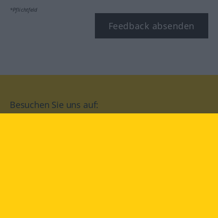
*Pflichtfeld
Feedback absenden
Besuchen Sie uns auf:
facebook
YouTube
Instagram
Langenscheidt
NUTZUNGSBEDINGUNGEN