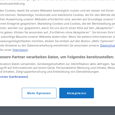
enschutzerklärung.
en Cookies, damit Sie unsere Webseite bestmöglich nutzen und wir besser mit Ihnen
en können. Notwendige, funktionale und statistische Cookies, die für den Betrieb d
ischen Auswertung unserer Webseite erforderlich sind, werden auf Grundlage unserer
tippen)
hrem Endgerät gespeichert. Marketing-Cookies und Cookies, die der Bereitstellung per
nen, werden nur gespeichert, wenn Sie uns durch einen Klick auf den „Akzeptieren“-
nis geben. Klicken Sie ansonsten auf „Fortfahren ohne Akzeptieren“. Sie können Ihre 
ür zukünftige Besuche unserer Webseite widerrufen. Wenn Sie weitere Informationen 
assungsmöglichkeiten möchten, klicken Sie einfach auf den Button „Mehr Optionen“
de Hinweise zu der Datenverarbeitung entnehmen Sie ansonsten unserer
Datenschut
 Sie unser
Impressum
.
etwas
)
prahlen
unsere Partner verarbeiten Daten, um Folgendes bereitzustellen:
-LE
ocation-Daten verwenden. Geräteeigenschaften zur Identifikation aktiv abfragen. Sp
griff auf Informationen auf einem Gerät. Personalisierte Werbung und Inhalte, Mes
 Inhalten, Zielgruppenforschung und Entwicklung von Dienstleistungen.
artner (Lieferanten)
ächtig) angeben
,
(sich) brüsten (mit)
Mehr Optionen
Akzeptieren