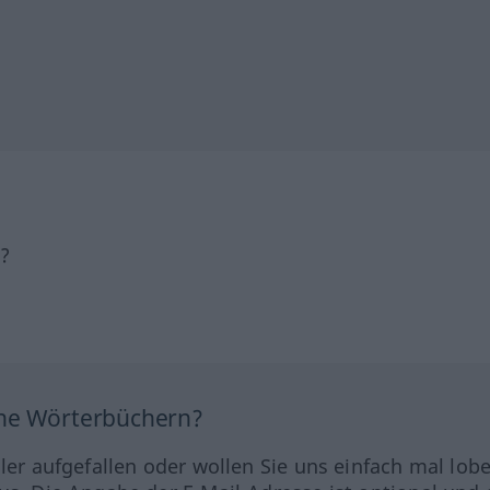
h?
ine Wörterbüchern?
hler aufgefallen oder wollen Sie uns einfach mal lob