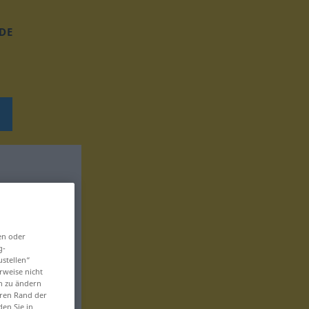
DE
en oder
g-
ustellen“
rweise nicht
en zu ändern
eren Rand der
den Sie in