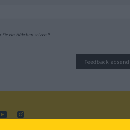
m Sie ein Häkchen setzen.*
Feedback absend
ook
YouTube
Instagram