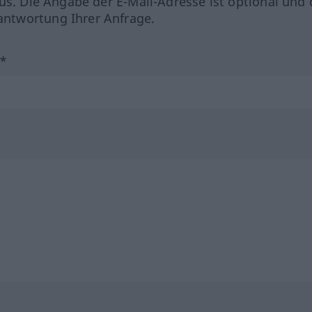
us. Die Angabe der E-Mail-Adresse ist optional und 
ntwortung Ihrer Anfrage.
?*