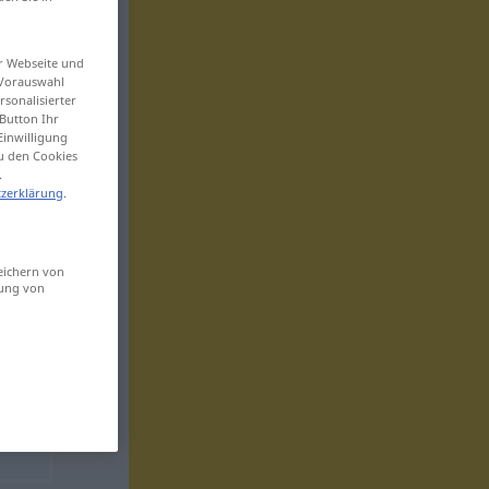
er Webseite und
 Vorauswahl
sonalisierter
Button Ihr
Einwilligung
zu den Cookies
.
zerklärung
.
eichern von
sung von