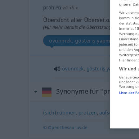
unserer Dat
prahlen
v/i
<
h.
>
Wir verwend
kommunizier
Übersicht aller Übersetzungen
der statist
(Für mehr Details die Übersetzung anklicken/an
immer auf I
Werbung die
Einverständ
övünmek, gösteriş yapmak
jederzeit f
und den Anp
Weitergehen
Hier finden
övünmek
,
gösteriş
yapmak
(
mit
Wir und 
Genaue Geol
und/oder Zu
Werbung und
Synonyme für "prahlen"
Liste der P
(sich) rühmen
,
protzen
,
aufschneiden
,
(m
© OpenThesaurus.de